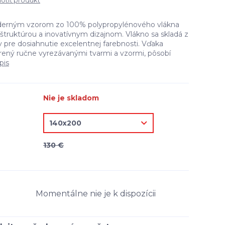
tiť produkt
derným vzorom zo 100% polypropylénového vlákna
 štruktúrou a inovatívnym dizajnom. Vlákno sa skladá z
 pre dosiahnutie excelentnej farebnosti. Vďaka
orený ručne vyrezávanými tvarmi a vzormi, pôsobí
pis
Nie je skladom
130 €
Momentálne nie je k dispozícii