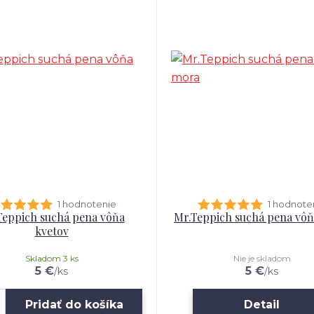
1 hodnotenie
1 hodnote
Teppich suchá pena vôňa
Mr.Teppich suchá pena vô
kvetov
Skladom 3 ks
Nie je skladom
5 €
5 €
/
ks
/
ks
Pridať do košíka
Detail