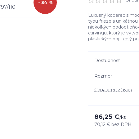
Ohodno
- 34 %
Luxusný koberec s mo
typu frieze s unikátnou
niekoľkých pododtieňov
carvingu, ktorý je vytv
plastickým doj...
celý po
Dostupnosť
Rozmer
Cena pred zľavou
86,25 €
/
ks
70,12 €
bez DPH