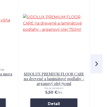
nie
ňa mora
SIDOLUX PREMIUM FLOOR CARE
SIDO
na drevené a laminátové podlahy -
l
arganový olej 750ml
Nie je skladom
5,50 €
/
ks
Detail