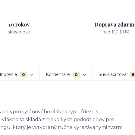
19 rokov
Doprava zdarm
skúseností
nad 150 EUR
notenie
Komentáre
Súvisiaci tovar
0
0
8
polypropylénového vlákna typu frieze s
 Vlákno sa skladá z niekoľkých pododtieňov pre
vingu, ktorý je vytvorený ručne vyrezávanými tvarmi