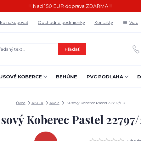
!!! Nad 150 EUR doprava ZDARMA !!!
ko nakupovať
Obchodné podmienky
Kontakty
Viac
Hľadať
USOVÉ KOBERCE
BEHÚNE
PVC PODLAHA
D
Úvod
AKCIA
Akcia
Kusový Koberec Pastel 22797/110
sový Koberec Pastel 22797/