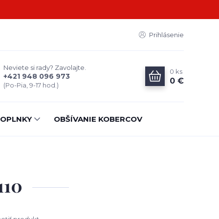
Prihlásenie
Neviete si rady? Zavolajte.
0
ks
+421 948 096 973
0 €
(Po-Pia, 9-17 hod.)
OPLNKY
OBŠÍVANIE KOBERCOV
110