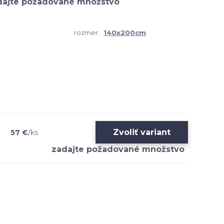
rozmer:
140x200cm
Zvoliť variant
57 €
/
ks