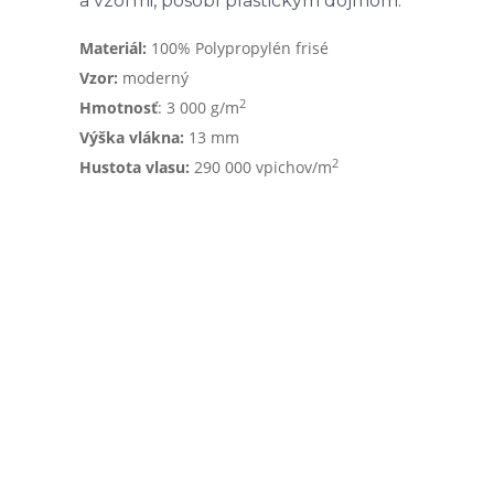
a vzormi, pôsobí plastickým dojmom.
Materiál:
100% Polypropylén frisé
Vzor:
moderný
2
Hmotnosť
: 3 000 g/m
Výška vlákna:
13 mm
2
Hustota vlasu:
290 000 vpichov/m