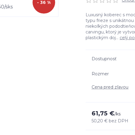
Ohodno
- 36 %
Luxusný koberec s mo
typu frieze s unikátnou
niekoľkých pododtieňov
carvingu, ktorý je vytv
plastickým doj...
celý po
Dostupnosť
Rozmer
Cena pred zľavou
61,75 €
/
ks
50,20 €
bez DPH