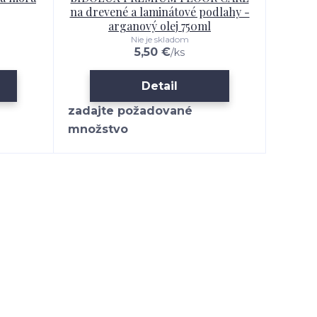
na drevené a laminátové podlahy -
l
arganový olej 750ml
Nie je skladom
5,50 €
/
ks
Detail