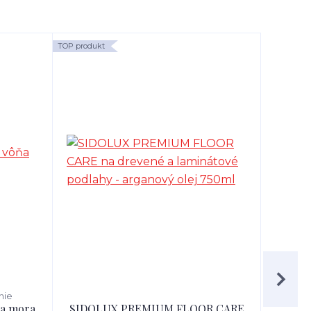
TOP produkt
TOP produk
nie
ňa mora
SIDOLUX PREMIUM FLOOR CARE
SIDO