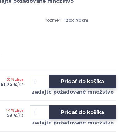
rozmer:
120x170cm
36 % zľava
Pridať do košíka
61,75 €
/
ks
44 % zľava
Pridať do košíka
53 €
/
ks