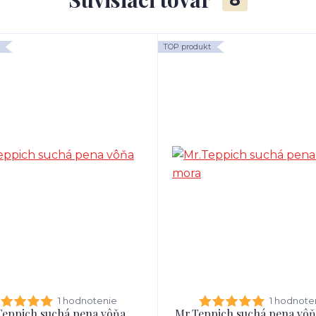
TOP produkt
1 hodnotenie
1 hodnote
Teppich suchá pena vôňa
Mr.Teppich suchá pena vô