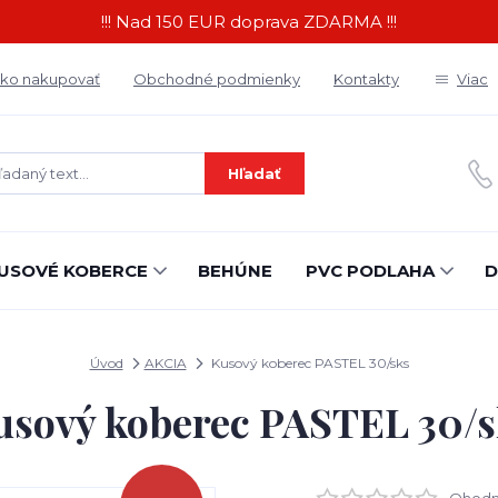
!!! Nad 150 EUR doprava ZDARMA !!!
ko nakupovať
Obchodné podmienky
Kontakty
Viac
Hľadať
USOVÉ KOBERCE
BEHÚNE
PVC PODLAHA
D
Úvod
AKCIA
Kusový koberec PASTEL 30/sks
usový koberec PASTEL 30/s