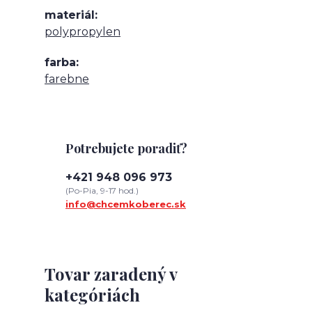
materiál
polypropylen
farba
farebne
Potrebujete poradiť?
+421 948 096 973
(Po-Pia, 9-17 hod.)
info@chcemkoberec.sk
Tovar zaradený v
kategóriách