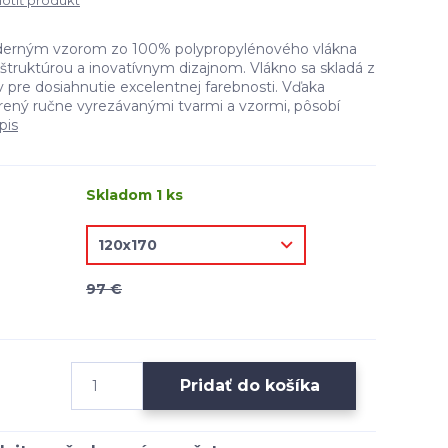
tiť produkt
derným vzorom zo 100% polypropylénového vlákna
 štruktúrou a inovatívnym dizajnom. Vlákno sa skladá z
 pre dosiahnutie excelentnej farebnosti. Vďaka
orený ručne vyrezávanými tvarmi a vzormi, pôsobí
pis
Skladom 1 ks
97 €
Pridať do košíka