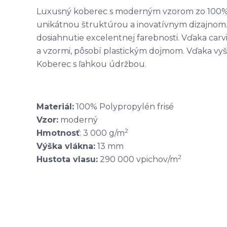
Luxusný koberec s moderným vzorom zo 100% 
unikátnou štruktúrou a inovatívnym dizajnom.
dosiahnutie excelentnej farebnosti. Vďaka car
a vzormi, pôsobí plastickým dojmom. Vďaka vyšš
Koberec s ľahkou údržbou.
Materiál:
100% Polypropylén frisé
Vzor:
moderný
2
Hmotnosť
: 3 000 g/m
Výška vlákna:
13 mm
2
Hustota vlasu:
290 000 vpichov/m