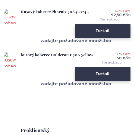
Kusový koberec Phoenix 3064-0244
50 % zľava
92,50 €
/
ks
Nie je skladom
Detail
kusový koberec Calderon 1130A yellow
17 % zľava
58 €
/
ks
Nie je skladom
Detail
Proklientský