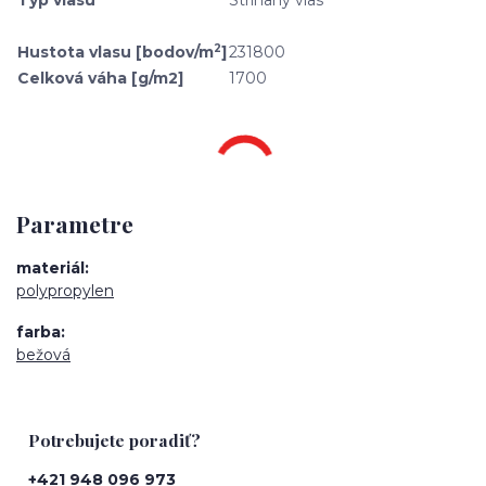
2
Hustota vlasu [bodov/m
]
231800
Celková váha [g/m2]
1700
Parametre
materiál
polypropylen
farba
bežová
Potrebujete poradiť?
+421 948 096 973