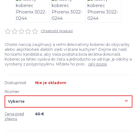
Ohodnotiť produkt
Chcete naozaj zaujímavý a veľmi dekoratívny koberec do obývačky
alebo akýchkoľvek ďalších izieb vrátane kuchyne? Zrejme ste našli
horúceho kandidáta, aby Vaša podlaha bola skrátka dokonalá.
Koberec sa ľahko vysáva do čista a jednoducho sa udržuje, je odolný a
vyrobený z polypropylénu. Môžete ho polo...
celý popis
Dostupnosť
Nie je skladom
Rozmer
Cena pred
65 €
zľavou