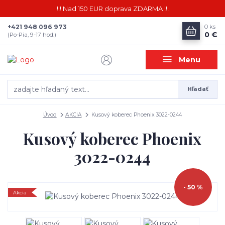
!!! Nad 150 EUR doprava ZDARMA !!!
+421 948 096 973
0
ks
0 €
(Po-Pia, 9-17 hod.)
Menu
Hľadať
Úvod
AKCIA
Kusový koberec Phoenix 3022-0244
Kusový koberec Phoenix
3022-0244
- 50 %
Akcia