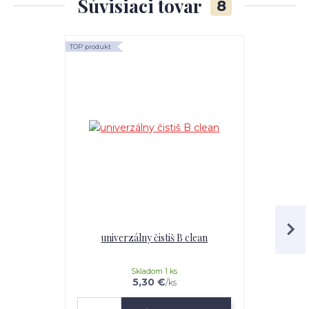
Súvisiaci tovar
8
TOP produkt
TOP produkt
univerzálny čistiš B clean
Mr.Teppich 
Skladom 1 ks
5,30 €
/
ks