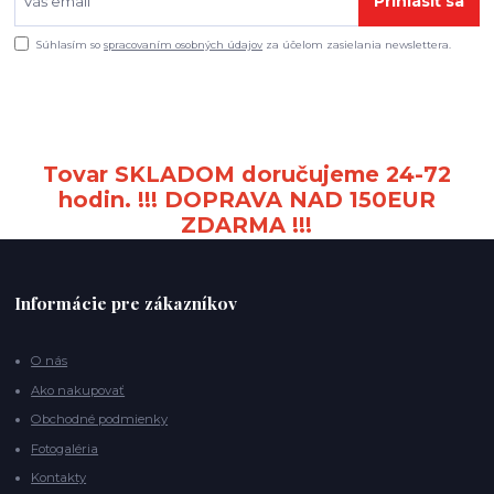
Prihlásiť sa
Súhlasím so
spracovaním osobných údajov
za účelom zasielania newslettera.
Tovar SKLADOM doručujeme 24-72
hodin. !!! DOPRAVA NAD 150EUR
ZDARMA !!!
Informácie pre zákazníkov
O nás
Ako nakupovať
Obchodné podmienky
Fotogaléria
Kontakty