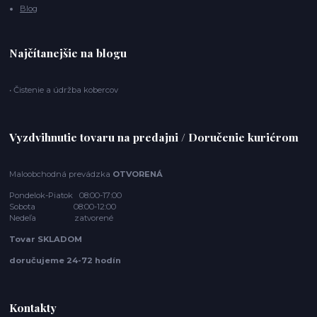
Blog
Najčítanejšie na blogu
• Čistenie a údržba kobercov
Vyzdvihnutie tovaru na predajni / Doručenie kuriérom
Maloobchodná prevádzka
OTVORENÁ
Pondelok-Piatok 08:00-17:00
Sobota 08:00-12:00
Nedeľa zatvorené
Tovar SKLADOM
doručujeme 24-72 hodín
Kontakty