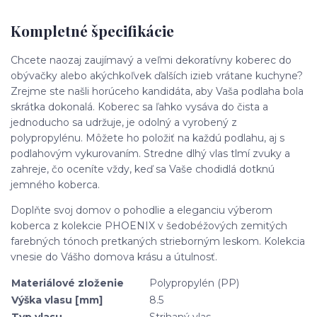
Kompletné špecifikácie
Chcete naozaj zaujímavý a veľmi dekoratívny koberec do
obývačky alebo akýchkoľvek ďalších izieb vrátane kuchyne?
Zrejme ste našli horúceho kandidáta, aby Vaša podlaha bola
skrátka dokonalá. Koberec sa ľahko vysáva do čista a
jednoducho sa udržuje, je odolný a vyrobený z
polypropylénu. Môžete ho položiť na každú podlahu, aj s
podlahovým vykurovaním. Stredne dlhý vlas tlmí zvuky a
zahreje, čo oceníte vždy, keď sa Vaše chodidlá dotknú
jemného koberca.
Doplňte svoj domov o pohodlie a eleganciu výberom
koberca z kolekcie PHOENIX v šedobéžových zemitých
farebných tónoch pretkaných strieborným leskom. Kolekcia
vnesie do Vášho domova krásu a útulnosť.
Materiálové zloženie
Polypropylén (PP)
Výška vlasu [mm]
8.5
Typ vlasu
Strihaný vlas