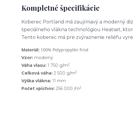
Kompletné špecifikácie
Koberec Portland má zaujímavý a moderný diza
špeciálneho vlákna technológiou Heatset, ktor
Tento koberec má pre zvýraznenie reliéfu vyrez
Materiál:
100% Polypropylén frisé
Vzor:
moderný
2
Váha vlasu:
1 750 g/m
2
Celková váha:
2 500 g/m
Výška vlákna:
11 mm
2
Počet vpichov:
256 000 /m