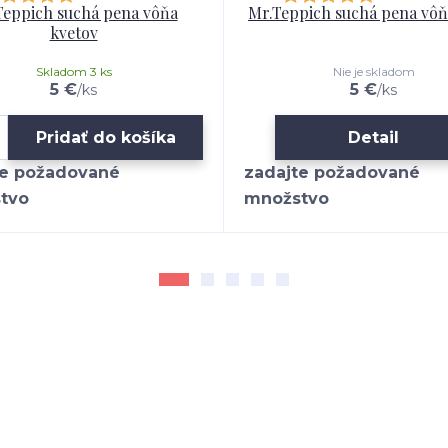
Teppich suchá pena vôňa
Mr.Teppich suchá pena vô
kvetov
Skladom 3 ks
Nie je skladom
5 €
5 €
/
ks
/
ks
Pridať do košíka
Detail