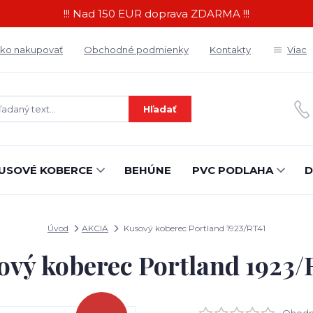
!!! Nad 150 EUR doprava ZDARMA !!!
ko nakupovať
Obchodné podmienky
Kontakty
Viac
Hľadať
USOVÉ KOBERCE
BEHÚNE
PVC PODLAHA
D
Úvod
AKCIA
Kusový koberec Portland 1923/RT41
ový koberec Portland 1923/