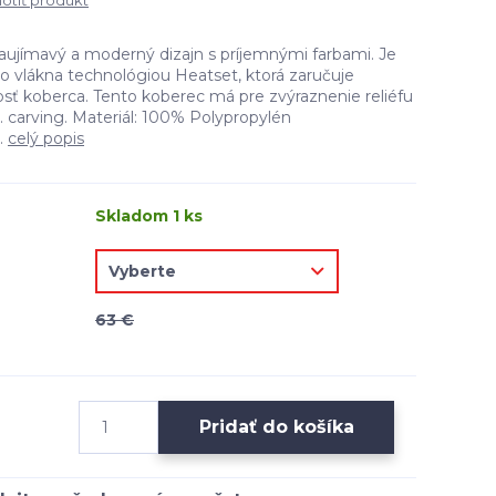
tiť produkt
ujímavý a moderný dizajn s príjemnými farbami. Je
o vlákna technológiou Heatset, ktorá zaručuje
osť koberca. Tento koberec má pre zvýraznenie reliéfu
. carving. Materiál: 100% Polypropylén
.
celý popis
Skladom 1 ks
63 €
Pridať do košíka