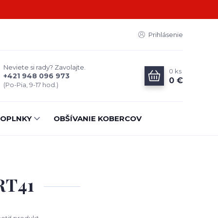
Prihlásenie
Neviete si rady? Zavolajte.
0
ks
+421 948 096 973
0 €
(Po-Pia, 9-17 hod.)
OPLNKY
OBŠÍVANIE KOBERCOV
RT41