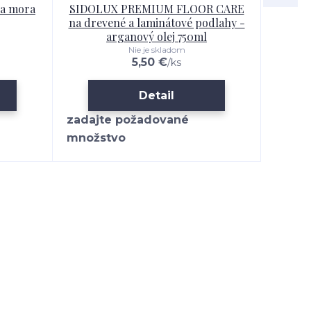
ňa mora
SIDOLUX PREMIUM FLOOR CARE
SIDO
na drevené a laminátové podlahy -
l
arganový olej 750ml
Nie je skladom
5,50 €
/
ks
Detail