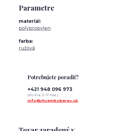
Parametre
materiál
polypropylen
farba
ružová
Potrebujete poradiť?
+421 948 096 973
(Po-Pia, 9-17 hod.)
info@chcemkoberec.sk
Tovar zaradený v