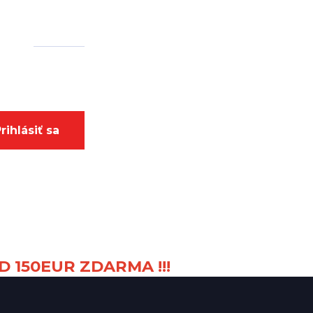
rihlásiť sa
D 150EUR ZDARMA !!!