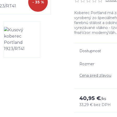
Ohodno
- 35 %
Koberec Portland má za
vyrobený zo špeciálneh
farebnú stálosť a odoln
vyrezávané vlákno - tzv
friséVzor: modernýVáh..
Dostupnosť
Rozmer
Cena pred zľavou
40,95 €
/
ks
33,29 €
bez DPH