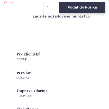
Pridať do košíka
Proklientský
prístup
19 rokov
skúseností
Doprava zdarma
nad 150 EUR
Sledujte nás