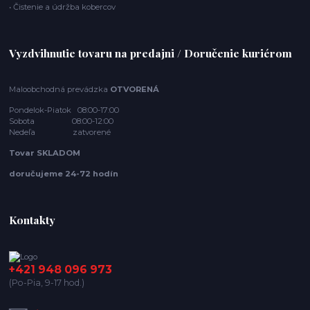
• Čistenie a údržba kobercov
Vyzdvihnutie tovaru na predajni / Doručenie kuriérom
Maloobchodná prevádzka
OTVORENÁ
Pondelok-Piatok 08:00-17:00
Sobota 08:00-12:00
Nedeľa zatvorené
Tovar SKLADOM
doručujeme 24-72 hodín
Kontakty
+421 948 096 973
(Po-Pia, 9-17 hod.)