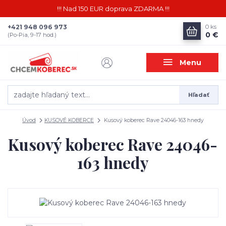
!!! Nad 150 EUR doprava ZDARMA !!!
+421 948 096 973
0
ks
0 €
(Po-Pia, 9-17 hod.)
Menu
Hľadať
Úvod
KUSOVÉ KOBERCE
Kusový koberec Rave 24046-163 hnedy
Kusový koberec Rave 24046-
163 hnedy