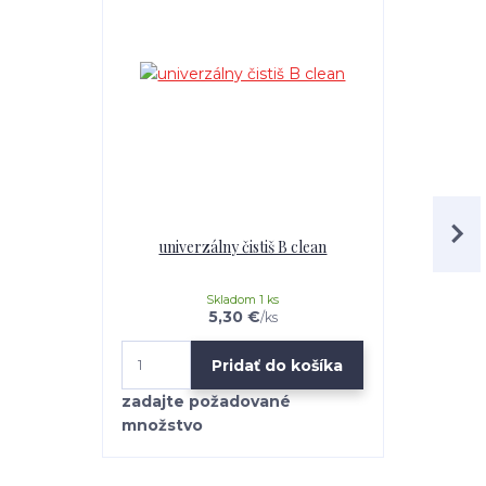
univerzálny čistiš B clean
Mr.Teppich 
Skladom 1 ks
5,30 €
/
ks
Pridať do košíka