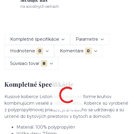
na sociálnych sietiach
Kompletné špecifikácie
Parametre
Hodnotenie
0
Komentáre
0
Súvisiaci tovar
8
Kompletné špecifikácie
Kusové koberce Liston so vzorom vo forme kruhov
kombinujúcim veselé a výrazné farby. Koberce sú vyrobené
z polypropylénovej priadze, jednoducho sa udržiavajú a sú
určené do bytových priestorov v bytoch a domoch.
Materiál: 100% polypropylén
Výška vlasu: 7,5mm