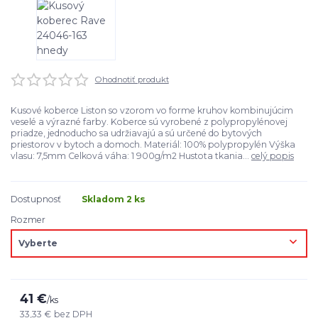
Ohodnotiť produkt
Kusové koberce Liston so vzorom vo forme kruhov kombinujúcim
veselé a výrazné farby. Koberce sú vyrobené z polypropylénovej
priadze, jednoducho sa udržiavajú a sú určené do bytových
priestorov v bytoch a domoch. Materiál: 100% polypropylén Výška
vlasu: 7,5mm Celková váha: 1 900g/m2 Hustota tkania...
celý popis
Dostupnosť
Skladom 2 ks
Rozmer
41 €
/
ks
33,33 €
bez DPH