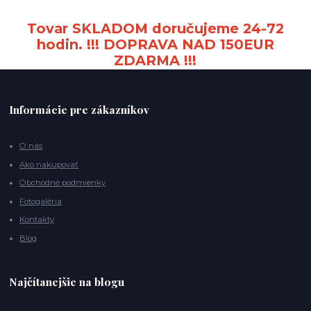
Tovar SKLADOM doručujeme 24-72
hodin. !!! DOPRAVA NAD 150EUR
ZDARMA !!!
Informácie pre zákazníkov
O nás
Ako nakupovať
Obchodné podmienky
Fotogaléria
Kontakty
Blog
Najčítanejšie na blogu