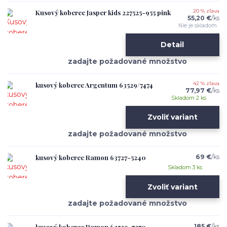
Kusový koberec Jasper kids 227525-955 pink
20 % zľava
55,20 €
/
ks
Nie je skladom
Detail
kusový koberec Argentum 63529/7474
42 % zľava
77,97 €
/
ks
Skladom 2 ks
Zvoliť variant
kusový koberec Ramon 63727-5240
69 €
/
ks
Skladom 3 ks
Zvoliť variant
kusový koberec Ramon 63529-7270
185 €
/
ks