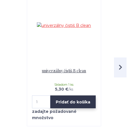
univerzálny čistiš B clean
Mr.Teppich 
Skladom 1 ks
5,30 €
/
ks
Pridať do košíka