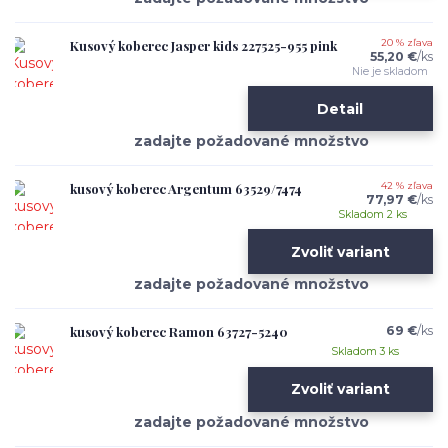
Kusový koberec Jasper kids 227525-955 pink
20 % zľava
55,20 €
/
ks
Nie je skladom
Detail
kusový koberec Argentum 63529/7474
42 % zľava
77,97 €
/
ks
Skladom 2 ks
Zvoliť variant
kusový koberec Ramon 63727-5240
69 €
/
ks
Skladom 3 ks
Zvoliť variant