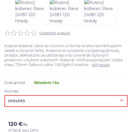
Ohodnotiť produkt
Kusové koberce Liston so vzorom vo forme kruhov kombinujúcim
veselé a výrazné farby. Koberce sú vyrobené z polypropylénovej
priadze, jednoducho sa udržiavajú a sú určené do bytových
priestorov v bytoch a domoch. Materiál: 100% polypropylén Výška
vlasu: 7,5mm Celková váha: 1 900g/m2 Hustota...
celý popis
Dostupnosť
Skladom 1 ks
Rozmer
120 €
/
ks
97,56 €
bez DPH