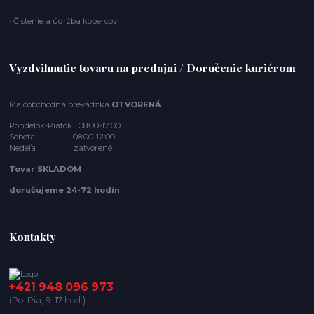
• Čistenie a údržba kobercov
Vyzdvihnutie tovaru na predajni / Doručenie kuriérom
Maloobchodná prevádzka
OTVORENÁ
Pondelok-Piatok 08:00-17:00
Sobota 08:00-12:00
Nedeľa zatvorené
Tovar SKLADOM
doručujeme 24-72 hodín
Kontakty
+421 948 096 973
(Po-Pia, 9-17 hod.)