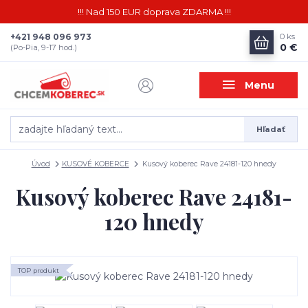
!!! Nad 150 EUR doprava ZDARMA !!!
+421 948 096 973
0
ks
0 €
(Po-Pia, 9-17 hod.)
Menu
Hľadať
Úvod
KUSOVÉ KOBERCE
Kusový koberec Rave 24181-120 hnedy
Kusový koberec Rave 24181-
120 hnedy
TOP produkt