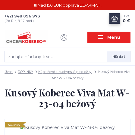
!!! Nad 150 EUR doprava ZDARMA !!!
+421 948 096 973
0
ks
0 €
(Po-Pia, 9-17 hod.)
Menu
Hľadať
Úvod
DOPLNKY
Kúpelňové a kuchynské predložky
Kusový Koberec Viva
Mat W-23-04 bežový
Kusový Koberec Viva Mat W-
23-04 bežový
Novinka