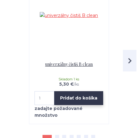
univerzálny čistiš B clean
Mr.Teppich 
Skladom 1 ks
5,30 €
/
ks
Pridať do košíka