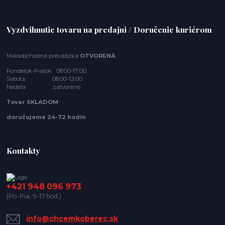
Vyzdvihnutie tovaru na predajni / Doručenie kuriérom
Maloobchodná prevádzka
OTVORENÁ
Pondelok-Piatok 08:00-17:00
Sobota 08:00-12:00
Nedeľa zatvorené
Tovar SKLADOM
doručujeme 24-72 hodín
Kontakty
+421 948 096 973
(Po-Pia, 9-17 hod.)
info@chcemkoberec.sk