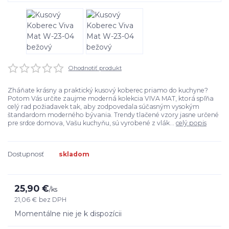
Ohodnotiť produkt
Zháňate krásny a praktický kusový koberec priamo do kuchyne?
Potom Vás určite zaujme moderná kolekcia VIVA MAT, ktorá spľňa
celý rad požiadavek tak, aby zodpovedala súčasným vysokým
štandardom moderného bývania. Trendy tlačené vzory jasne určené
pre srdce domova, Vašu kuchyňu, sú vyrobené z vlák...
celý popis
Dostupnosť
skladom
25,90 €
/
ks
21,06 €
bez DPH
Momentálne nie je k dispozícii