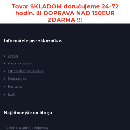
Tovar SKLADOM doručujeme 24-72
hodin. !!! DOPRAVA NAD 150EUR
ZDARMA !!!
Informácie pre zákazníkov
O nás
Ako nakupovať
Obchodné podmienky
Fotogaléria
Kontakty
Blog
Najčítanejšie na blogu
• Čistenie a údržba kobercov