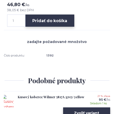
46,80 €
/
ks
38,05 €
bez DPH
Pridať do košíka
Číslo produktu:
1392
Podobné produkty
Kusový koberec Wilmer 5817A grey/yellow
21 % zľava
95 €
/
ks
Skladom 1 ks
Zvoliť variant