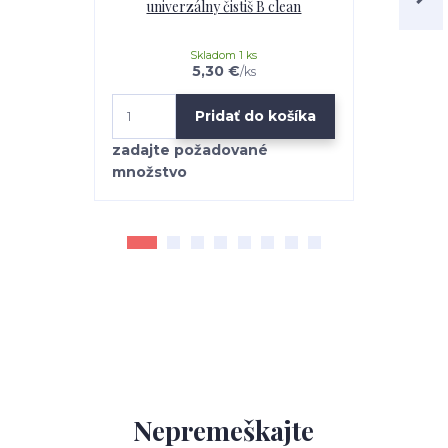
univerzálny čistiš B clean
Mr.Teppich 
Skladom 1 ks
5,30 €
/
ks
Pridať do košíka
Nepremeškajte