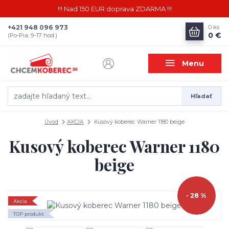
!!! Nad 150 EUR doprava ZDARMA !!!
+421 948 096 973
0
ks
0 €
(Po-Pia, 9-17 hod.)
Menu
Hľadať
Úvod
AKCIA
Kusový koberec Warner 1180 beige
Kusový koberec Warner 1180
beige
- 28 %
Akcia
TOP produkt