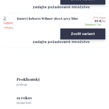
Kusový koberec Wilmer 5801A grey/blue
21 % zľava
95 €
/
ks
Skladom 1 ks
Zvoliť variant
Proklientský
prístup
19 rokov
skúseností