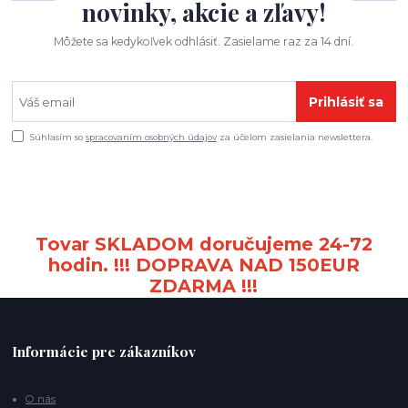
novinky, akcie a zľavy!
Môžete sa kedykoľvek odhlásiť. Zasielame raz za 14 dní.
Prihlásiť sa
Súhlasím so
spracovaním osobných údajov
za účelom zasielania newslettera.
Tovar SKLADOM doručujeme 24-72
hodin. !!! DOPRAVA NAD 150EUR
ZDARMA !!!
Informácie pre zákazníkov
O nás