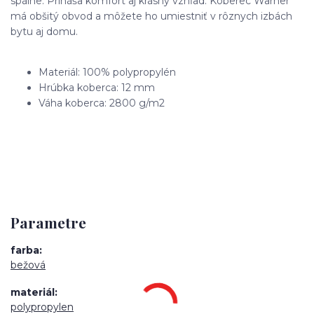
spálne. Prináša komfort aj krásny vzhľad. Koberec Warner
má obšitý obvod a môžete ho umiestniť v rôznych izbách
bytu aj domu.
Materiál: 100% polypropylén
Hrúbka koberca: 12 mm
Váha koberca: 2800 g/m2
Parametre
farba
bežová
materiál
polypropylen