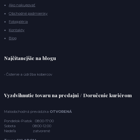
Ako nakupovať
Obchodné podmienky
Fotogaléria
Kontakty
Blog
Najčítanejšie na blogu
• Čistenie a údržba kobercov
Vyzdvihnutie tovaru na predajni / Doručenie kuriérom
Maloobchodná prevádzka
OTVORENÁ
Pondelok-Piatok 08:00-17:00
Sobota 08:00-12:00
Nedeľa zatvorené