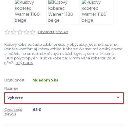
Ohodnotiť produkt
Kusový koberec často zdobí priestory obývačky, jedálne či spálne.
Prináša komfort aj krásny vzhľad. Koberec Warner má obšitý obvod
a môžete ho umiestniť v rôznych izbách bytu aj domu. Materiál:
100% polypropylén Hrúbka koberca: 12 mm Váha koberca: 2800
g/m2
celý popis
Dostupnosť
Skladom 5 ks
Rozmer
Cena pred
65 €
zľavou