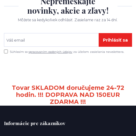
Nepremeškajte
novinky, akcie a zľavy!
Môžete sa kedykoľvek odhlásiť. Zasielame raz za 14 dní.
Prihlásiť sa
Súhlasím so
spracovaním osobných údajov
za účelom zasielania newslettera.
Tovar SKLADOM doručujeme 24-72
hodin. !!! DOPRAVA NAD 150EUR
ZDARMA !!!
Informácie pre zákazníkov