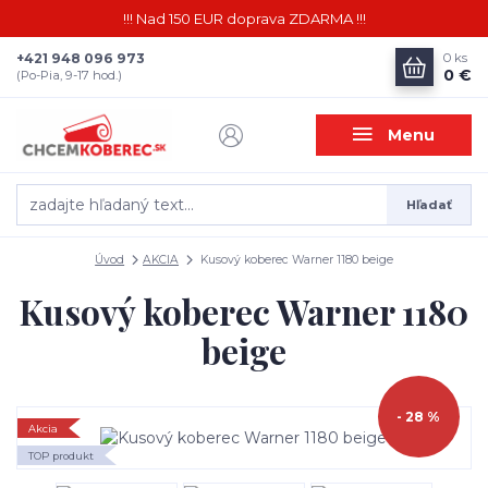
!!! Nad 150 EUR doprava ZDARMA !!!
+421 948 096 973
0
ks
0 €
(Po-Pia, 9-17 hod.)
Menu
Hľadať
Úvod
AKCIA
Kusový koberec Warner 1180 beige
Kusový koberec Warner 1180
beige
- 28 %
Akcia
TOP produkt