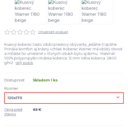
Ohodnotiť produkt
Kusový koberec často zdobí priestory obývačky, jedálne či spálne.
Prináša komfort aj krásny vzhľad. Koberec Warner má obšitý obvod
a môžete ho umiestniť v rôznych izbách bytu aj domu. Materiál:
100% polypropylén Hrúbka koberca: 12 mm Váha koberca: 2800
g/m2
celý popis
Dostupnosť
Skladom 1 ks
Rozmer
Cena pred
65 €
zľavou