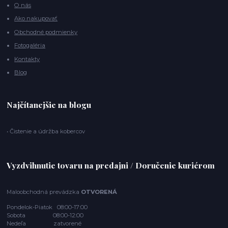
O nás
Ako nakupovať
Obchodné podmienky
Fotogaléria
Kontakty
Blog
Najčítanejšie na blogu
• Čistenie a údržba kobercov
Vyzdvihnutie tovaru na predajni / Doručenie kuriérom
Maloobchodná prevádzka
OTVORENÁ
Pondelok-Piatok 08:00-17:00
Sobota 08:00-12:00
Nedeľa zatvorené