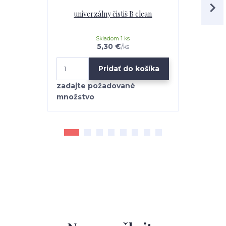
univerzálny čistiš B clean
Mr.Teppich 
Skladom 1 ks
5,30 €
/
ks
Pridať do košíka