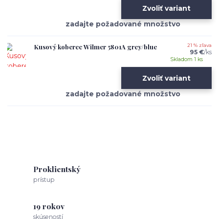
Zvoliť variant
Kusový koberec Wilmer 5801A grey/blue
21 % zľava
95 €
/
ks
Skladom 1 ks
Zvoliť variant
Proklientský
prístup
19 rokov
skúseností