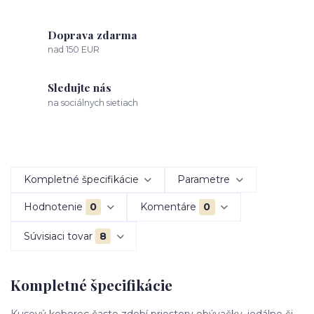
Doprava zdarma
nad 150 EUR
Sledujte nás
na sociálnych sietiach
Kompletné špecifikácie
Parametre
Hodnotenie
0
Komentáre
0
Súvisiaci tovar
8
Kompletné špecifikácie
Kusový koberec často zdobí priestory obývačky, jedálne či