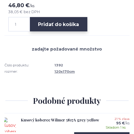
46,80 €
/
ks
38,05 €
bez DPH
Pridať do košíka
Číslo produktu:
1392
rozmer:
120x170cm
Podobné produkty
Kusový koberec Wilmer 5817A grey/yellow
21 % zľava
95 €
/
ks
Skladom 1 ks