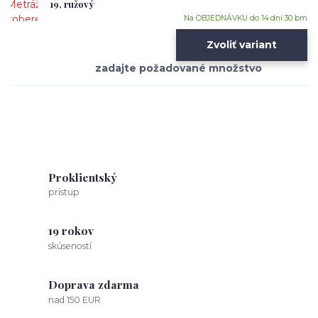
19, ružový
Na OBJEDNÁVKU do 14 dní 30 bm
Zvoliť variant
Proklientský
prístup
19 rokov
skúseností
Doprava zdarma
nad 150 EUR