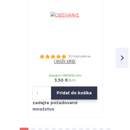
10 hodnotenie
OBŠÍVANIE
Kobercová s
Skladom 99559.64 bm
3,50 €
/
bm
Pridať do košíka