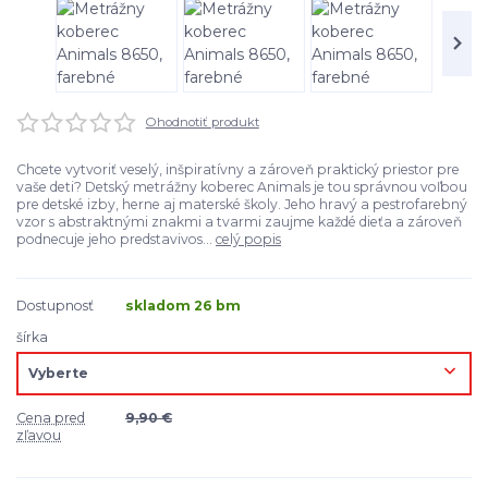
Ohodnotiť produkt
Chcete vytvoriť veselý, inšpiratívny a zároveň praktický priestor pre
vaše deti? Detský metrážny koberec Animals je tou správnou voľbou
pre detské izby, herne aj materské školy. Jeho hravý a pestrofarebný
vzor s abstraktnými znakmi a tvarmi zaujme každé dieťa a zároveň
podnecuje jeho predstavivos...
celý popis
Dostupnosť
skladom 26 bm
šírka
Cena pred
9,90 €
zľavou