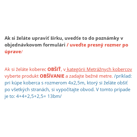
Ak si želáte upraviť šírku, uvedťe to do poznámky v
objednávkovom formulári
/ uveďte presný rozmer po
úprave
/
Ak si želáte koberec
OBŠIŤ
, v
kategórii Metrážnych kobercov
vyberte produkt
OBŠÍVANIE
a zadajte bežné metre.
/príklad:
pri kúpe koberca s rozmerom 4x2,5m, ktorý si želáte obšiť
po všetkých stranách, si vypočíta
jt
e obvod. V tomto prípade
je to: 4+4+2,5+2,5= 13bm/