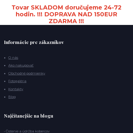
Tovar SKLADOM doručujeme 24-72
hodin. !!! DOPRAVA NAD 150EUR
ZDARMA !!!
Informácie pre zákazníkov
O nás
Ako nakupovať
Obchodné podmienky
Fotogaléria
Kontakty
Blog
Najčítanejšie na blogu
• Čistenie a údržba kobercov