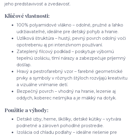
jeho predstavivosť a zvedavosť.
Kľúčové vlastnosti:
100% polyamidové vlákno – odolné, pružné a ľahko
udržiavateľné, ideálne pre detský pohyb a hranie.
Uzlíková štruktúra – hustý, pevný povrch odolný voči
opotrebeniu aj pri intenzívnom používaní.
Zateplený filcový podklad – poskytuje výbornú
tepelnú izoláciu, tlmí nárazy a zabezpečuje príjemný
došľap.
Hravý a pestrofarebný vzor – farebné geometrické
prvky a symboly v rôznych štýloch rozvíjajú kreativitu
a vizuálne vnímanie detí.
Bezpečný povrch – vhodný na hranie, lezenie aj
oddych, koberec nešmýka a je mäkký na dotyk.
Použitie a výhody:
Detské izby, herne, škôlky, detské kútiky – vytvára
podnetné a zároveň pohodlné prostredie.
Izolácia od chladu podlahy – ideálne riešenie pre