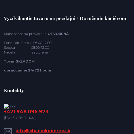
Vyzdvihnutie tovaru na predajni / Doručenie kuriérom
Maloobchodná prevádzka
OTVORENÁ
Pondelok-Piatok 08:00-17:00
Sobota 08:00-12:00
Nedeľa zatvorené
Tovar SKLADOM
doručujeme 24-72 hodín
Kontakty
+421 948 096 973
(Po-Pia, 9-17 hod.)
info@chcemkoberec.sk