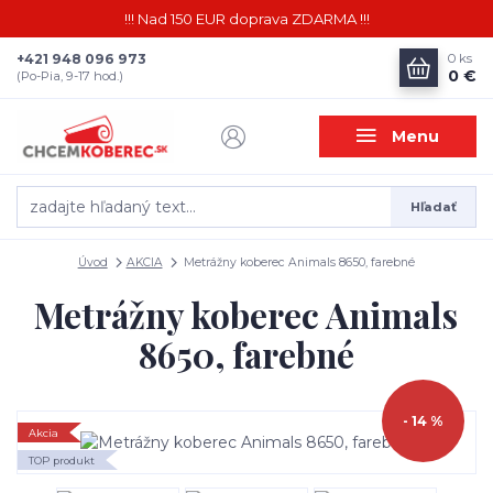
!!! Nad 150 EUR doprava ZDARMA !!!
+421 948 096 973
0
ks
0 €
(Po-Pia, 9-17 hod.)
Menu
Hľadať
Úvod
AKCIA
Metrážny koberec Animals 8650, farebné
Metrážny koberec Animals
8650, farebné
- 14 %
Akcia
TOP produkt