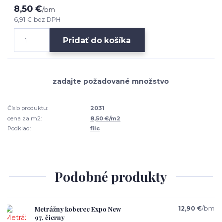
8,50 €
/
bm
6,91 €
bez DPH
Pridať do košíka
Číslo produktu:
2031
cena za m2:
8,50 €/m2
Podklad:
filc
Podobné produkty
Metrážny koberec Expo New
12,90 €
/
bm
97, čierny