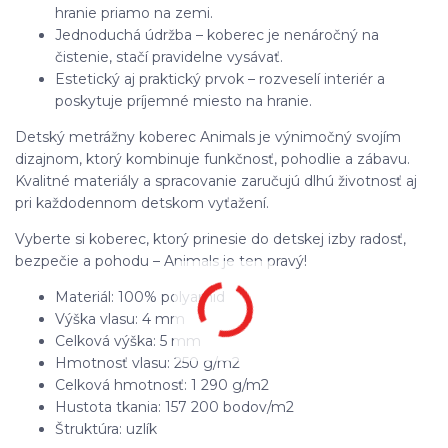
hranie priamo na zemi.
Jednoduchá údržba – koberec je nenáročný na
čistenie, stačí pravidelne vysávať.
Estetický aj praktický prvok – rozveselí interiér a
poskytuje príjemné miesto na hranie.
Detský metrážny koberec Animals je výnimočný svojím
dizajnom, ktorý kombinuje funkčnosť, pohodlie a zábavu.
Kvalitné materiály a spracovanie zaručujú dlhú životnosť aj
pri každodennom detskom vyťažení.
Vyberte si koberec, ktorý prinesie do detskej izby radosť,
bezpečie a pohodu – Animals je ten pravý!
Materiál: 100% polyamid
Výška vlasu: 4 mm
Celková výška: 5 mm
Hmotnosť vlasu: 250 g/m2
Celková hmotnosť: 1 290 g/m2
Hustota tkania: 157 200 bodov/m2
Štruktúra: uzlík