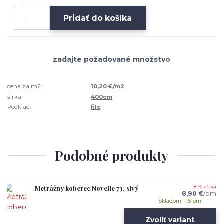
Pridať do košíka
cena za m2:
10,20 €/m2
šírka:
400cm
Podklad:
filc
Podobné produkty
Metrážny koberec Novelle 73, sivý
18 % zľava
8,90 €
/
bm
Skladom 1.15 bm
Zvoliť variant