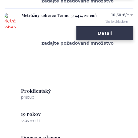
Metrážny koberec Termo 53444, zelená
10,50 €
/
bm
Nie je skladom
Detail
Proklientský
prístup
19 rokov
skúseností
Doprava zdarma