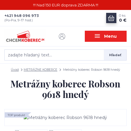
!!! Nad 150 EUR doprava ZDARMA !!!
+421 948 096 973
0
ks
0 €
(Po-Pia, 9-17 hod.)
Menu
Hľadať
Úvod
METRÁŽNE KOBERCE
Metrážny koberec Robson 9618 hnedý
Metrážny koberec Robson
9618 hnedý
TOP produkt