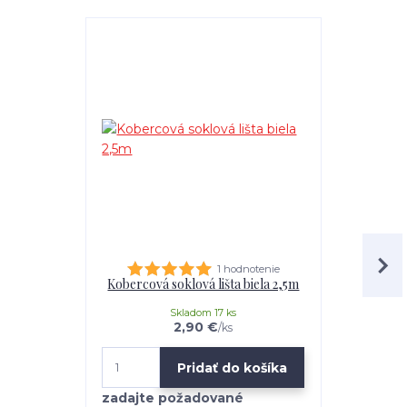
1 hodnotenie
Kobercová soklová lišta biela 2,5m
Soklová 
Skladom 17 ks
2,90 €
/
ks
Pridať do košíka