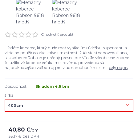
Ohodnotiť produkt
Hľadáte koberec, ktorý bude mať vynikajúcu údržbu, super cenu a
viete ho použiť do akejkoľvek miestnosti ? Ak ste si odpovedali ano,
tak koberec Robson je určený presne pre Vás. Je všeobecne známe,
že uzlíkové koberce vďaka melírovému prevedeniu sú
najpraktickejšou voľbou aj pre viac namáhané miestn...
celý popis
Dostupnosť
Skladom 4.6 bm
šírka
40,80 €
/
bm
33,17 €
bez DPH