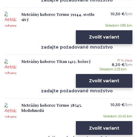
Metrážny koberec Termo 39144, svetlo
10,50 €
/
bm
sivý
Skladom 0.85 bm
Zvoliť variant
Metrážny koberec Titan 1413, bežový
17 % zľava
8,20 €
/
bm
Skladom 2.03 bm
Zvoliť variant
Metrážny koberec Termo 38545,
10,50 €
/
bm
bledohnedá
Skladom 20.45 bm
Zvoliť variant