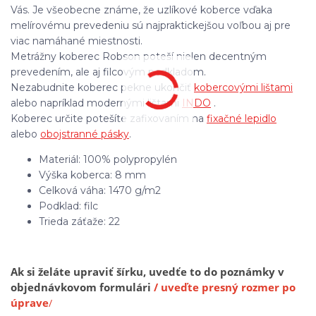
Vás. Je všeobecne známe, že uzlíkové koberce vďaka
melírovému prevedeniu sú najpraktickejšou voľbou aj pre
viac namáhané miestnosti.
Metrážny koberec Robson poteší nielen decentným
prevedením, ale aj filcovým podkladom.
Nezabudnite koberec pekne ukončiť
kobercovými lištami
alebo napríklad modernými lištami
INDO
.
Koberec určite potešíte zafixovaním na
fixačné lepidlo
alebo
obojstranné pásky
.
Materiál: 100% polypropylén
Výška koberca: 8 mm
Celková váha: 1470 g/m2
Podklad: filc
Trieda záťaže: 22
Ak si želáte upraviť šírku, uvedťe to do poznámky v
objednávkovom formulári
/ uveďte presný rozmer po
úprave
/