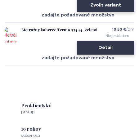
Zvoliť variant
Metrážny koberec Termo 53444, zelená
10,50 €
/
bm
Nie je skladom
Detail
Proklientský
prístup
19 rokov
skúseností