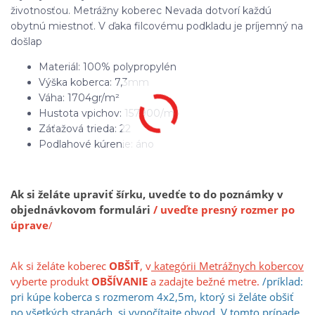
životnosťou. Metrážny koberec Nevada dotvorí každú
obytnú miestnoť. V ďaka filcovému podkladu je príjemný na
došlap
Materiál: 100% polypropylén
Výška koberca: 7,3mm
Váha: 1704gr/
m²
Hustota vpichov: 157900/
m²
Záťažová trieda: 22
Podlahové kúrenie: áno
Ak si želáte upraviť šírku, uvedťe to do poznámky v
objednávkovom formulári
/ uveďte presný rozmer po
úprave
/
Ak si želáte koberec
OBŠIŤ
, v
kategórii Metrážnych kobercov
vyberte produkt
OBŠÍVANIE
a zadajte bežné metre.
/príklad:
pri kúpe koberca s rozmerom 4x2,5m, ktorý si želáte obšiť
po všetkých stranách, si vypočíta
jt
e obvod. V tomto prípade