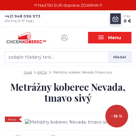
!!! Nad 150 EUR doprava ZDARMA !!!
+421 948 096 973
0
ks
0 €
(Po-Pia, 9-17 hod.)
Menu
Hľadať
Úvod
AKCIA
Metrážny koberec Nevada, tmavo sivý
Metrážny koberec Nevada,
tmavo sivý
- 16 %
Akcia