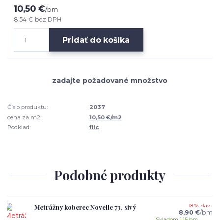
10,50 €
/
bm
8,54 €
bez DPH
Pridať do košíka
Číslo produktu:
2037
cena za m2:
10,50 €/m2
Podklad:
filc
Podobné produkty
Metrážny koberec Novelle 73, sivý
18 % zľava
8,90 €
/
bm
Skladom 1.15 bm