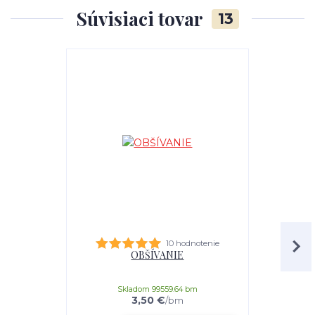
Súvisiaci tovar
13
10 hodnotenie
OBŠÍVANIE
Kobercová s
Skladom 99559.64 bm
3,50 €
/
bm