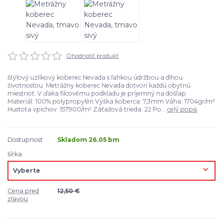
Ohodnotiť produkt
štýlový uzlíkový koberec Nevada s ľahkou údržbou a dlhou
životnosťou. Metrážny koberec Nevada dotvorí každú obytnú
miestnoť. V ďaka filcovému podkladu je príjemný na došlap
Materiál: 100% polypropylén Výška koberca: 7,3mm Váha: 1704gr/m²
Hustota vpichov: 157900/m² Záťažová trieda: 22 Po...
celý popis
Dostupnosť
Skladom 26.05 bm
šírka
Cena pred
12,50 €
zľavou