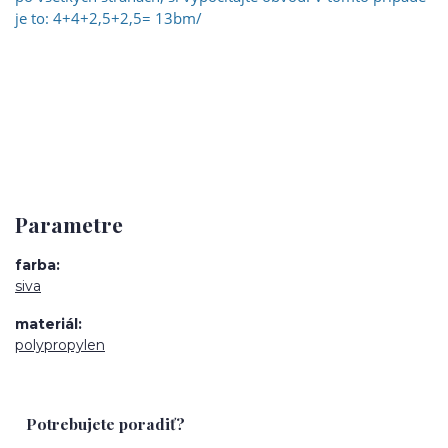
je to: 4+4+2,5+2,5= 13bm/
Parametre
farba
siva
materiál
polypropylen
Potrebujete poradiť?