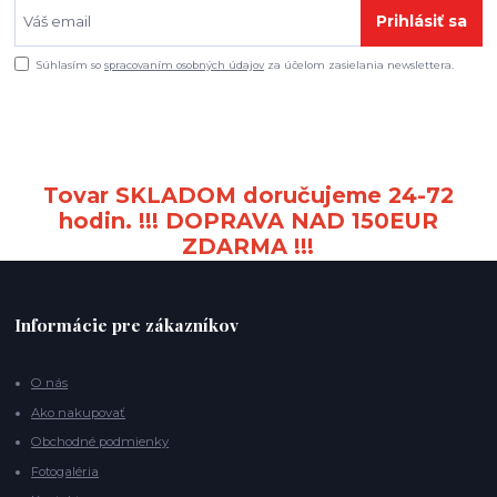
Prihlásiť sa
Súhlasím so
spracovaním osobných údajov
za účelom zasielania newslettera.
Tovar SKLADOM doručujeme 24-72
hodin. !!! DOPRAVA NAD 150EUR
ZDARMA !!!
Informácie pre zákazníkov
O nás
Ako nakupovať
Obchodné podmienky
Fotogaléria