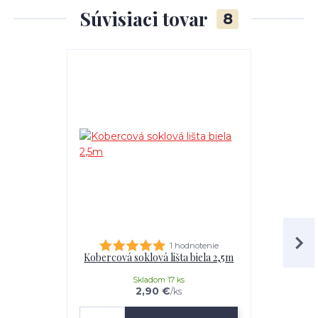
Súvisiaci tovar
8
1 hodnotenie
Kobercová soklová lišta biela 2,5m
Soklová 
Skladom 17 ks
2,90 €
/
ks