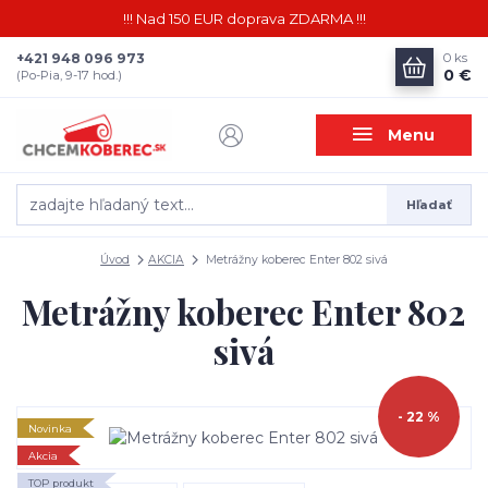
!!! Nad 150 EUR doprava ZDARMA !!!
+421 948 096 973
0
ks
0 €
(Po-Pia, 9-17 hod.)
Menu
Hľadať
Úvod
AKCIA
Metrážny koberec Enter 802 sivá
Metrážny koberec Enter 802
sivá
- 22 %
Novinka
Akcia
TOP produkt