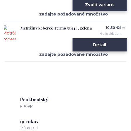
Zvoliť variant
Metrážny koberec Termo 53444, zelená
10,50 €
/
bm
Nie je skladom
Detail
Proklientský
prístup
19 rokov
skúseností