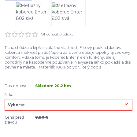
Ohodnotiť produkt
Tichá chôdza a lepšie izolačné vlastnosti Filcový podklad dodáva
kobercu mäkkosť pri došľape a zároveň zlepšuje tepelný aj zvukový
komfort. Vďaka tomu je koberec Enter nielen funkčný, ale aj
pohodlný na každodenné používanie. Navyše sa ľahko pokladá a drží
pevne na mieste. Materiál: 100% polypr...
celý popis
Dostupnosť
Skladom 20.2 bm
šírka
Cena pred
8,90 €
zľavou