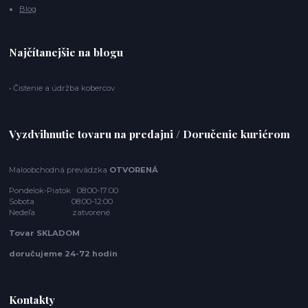
Blog
Najčítanejšie na blogu
• Čistenie a údržba kobercov
Vyzdvihnutie tovaru na predajni / Doručenie kuriérom
Maloobchodná prevádzka
OTVORENÁ
Pondelok-Piatok 08:00-17:00
Sobota 08:00-12:00
Nedeľa zatvorené
Tovar SKLADOM
doručujeme 24-72 hodín
Kontakty