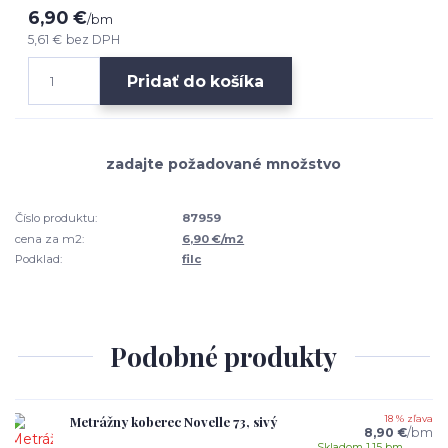
6,90 €
/
bm
5,61 €
bez DPH
Pridať do košíka
Číslo produktu:
87959
cena za m2:
6,90 €/m2
Podklad:
filc
Podobné produkty
Metrážny koberec Novelle 73, sivý
18 % zľava
8,90 €
/
bm
Skladom 1.15 bm