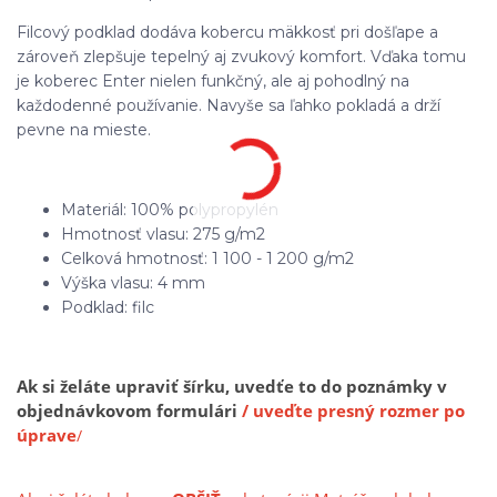
Filcový podklad dodáva kobercu mäkkosť pri došľape a
zároveň zlepšuje tepelný aj zvukový komfort. Vďaka tomu
je koberec Enter nielen funkčný, ale aj pohodlný na
každodenné používanie. Navyše sa ľahko pokladá a drží
pevne na mieste.
Materiál: 100% polypropylén
Hmotnosť vlasu: 275 g/m2
Celková hmotnosť: 1 100 - 1 200 g/m2
Výška vlasu: 4 mm
Podklad: filc
Ak si želáte upraviť šírku, uvedťe to do poznámky v
objednávkovom formulári
/ uveďte presný rozmer po
úprave
/