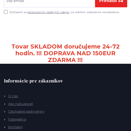
Prihlásiť sa
Súhlasím so
spracovaním osobných údajov
za účelom zasielania newslettera.
Tovar SKLADOM doručujeme 24-72
hodin. !!! DOPRAVA NAD 150EUR
ZDARMA !!!
Informácie pre zákazníkov
O nás
Ako nakupovať
Obchodné podmienky
Fotogaléria
Kontakty