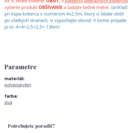
Ak si želáte koberec
OBŠIŤ
, v
kategórii Metrážnych kobercov
vyberte produkt
OBŠÍVANIE
a zadajte bežné metre.
/príklad:
pri kúpe koberca s rozmerom 4x2,5m, ktorý si želáte obšiť
po všetkých stranách, si vypočíta
jt
e obvod. V tomto prípade
je to: 4+4+2,5+2,5= 13bm/
Parametre
materiál
polypropylen
farba
siva
Potrebujete poradiť?