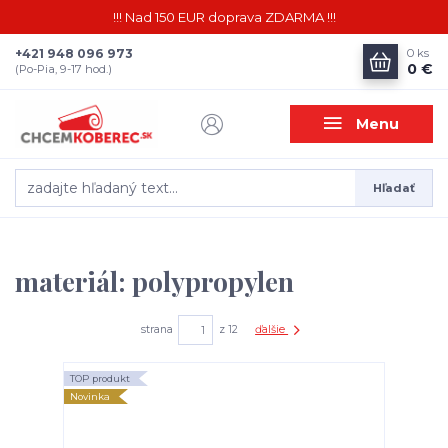
!!! Nad 150 EUR doprava ZDARMA !!!
+421 948 096 973
0
ks
0 €
(Po-Pia, 9-17 hod.)
Menu
Hľadať
materiál: polypropylen
strana
z 12
ďalšie
TOP produkt
Novinka