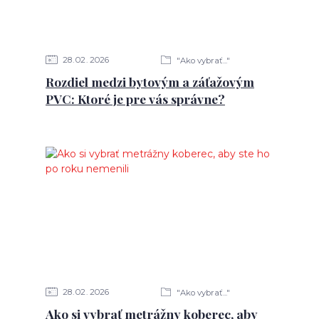
28
02
2026
"Ako vybrať..."
Rozdiel medzi bytovým a záťažovým
PVC: Ktoré je pre vás správne?
28
02
2026
"Ako vybrať..."
Ako si vybrať metrážny koberec, aby