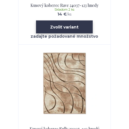
Kusový koberec Rave 24037-123 hnedy
Skladom 2 ks
14 €
/
ks
Zvoliť variant
Kusový koberec Sully 32007-110 hnedý