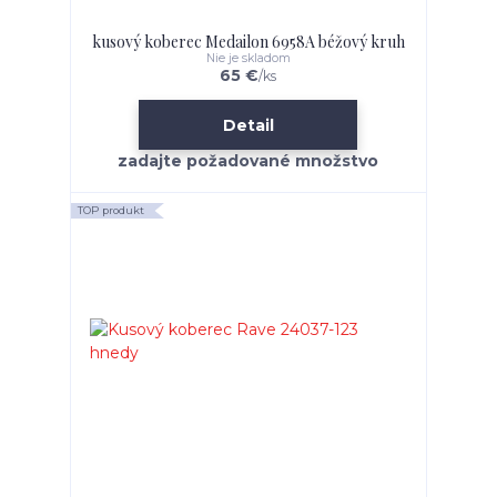
kusový koberec Medailon 6958A béžový kruh
Nie je skladom
65 €
/
ks
Detail
TOP produkt