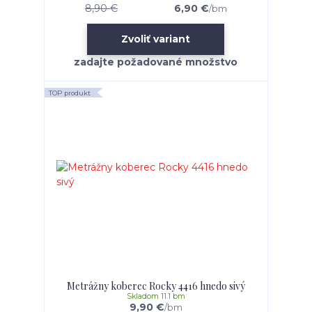
8,90 €
6,90 €
/
bm
Zvoliť variant
TOP produkt
Metrážny koberec Rocky 4416 hnedo sivý
Skladom 11.1 bm
9,90 €
/
bm