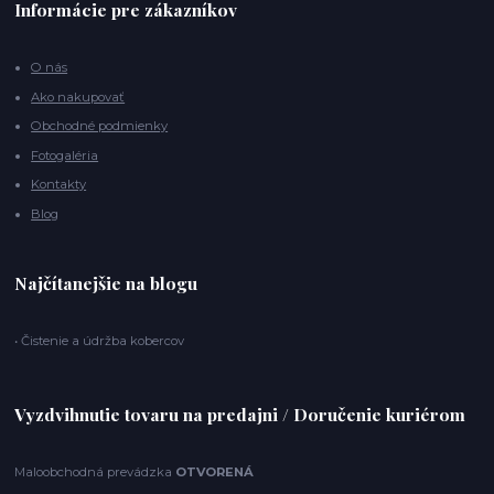
Informácie pre zákazníkov
O nás
Ako nakupovať
Obchodné podmienky
Fotogaléria
Kontakty
Blog
Najčítanejšie na blogu
• Čistenie a údržba kobercov
Vyzdvihnutie tovaru na predajni / Doručenie kuriérom
Maloobchodná prevádzka
OTVORENÁ