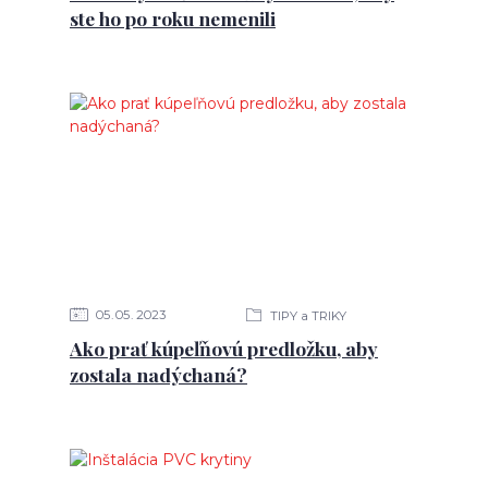
ste ho po roku nemenili
05
05
2023
TIPY a TRIKY
Ako prať kúpeľňovú predložku, aby
zostala nadýchaná?