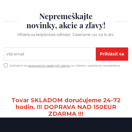
Nepremeškajte
novinky, akcie a zľavy!
Môžete sa kedykoľvek odhlásiť. Zasielame raz za 14 dní.
Prihlásiť sa
Súhlasím so
spracovaním osobných údajov
za účelom zasielania newslettera.
Tovar SKLADOM doručujeme 24-72
hodin. !!! DOPRAVA NAD 150EUR
ZDARMA !!!