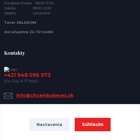
Pondelok-Piatok 08:00-17:00
Sobota 08:00-12:00
Nedeľa zatvorené
Tovar SKLADOM
doručujeme 24-72 hodín
Kontakty
+421 948 096 973
(Po-Pia, 9-17 hod.)
info@chcemkoberec.sk
Súhlasím
Nastavenia