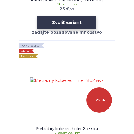
Skladom 1 ks
25 €
/
ks
Zvoliť variant
TOP produkt
Akcia
Novinka
- 22 %
Metrážny koberec Enter 802 sivá
Skladom 20.2 bm