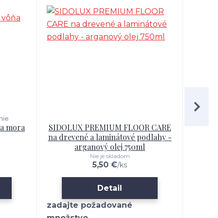
nie
ňa mora
SIDOLUX PREMIUM FLOOR CARE
SIDO
na drevené a laminátové podlahy -
l
arganový olej 750ml
Nie je skladom
5,50 €
/
ks
Detail