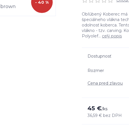
Ohodno
- 40 %
Obľúbený Koberec má m
špeciálneho vlákna tech
odolnosť koberca. Tent
vlákno - tzv. carving. 
Polyolef...
celý popis
Dostupnosť
Rozmer
Cena pred zľavou
45 €
/
ks
36,59 €
bez DPH