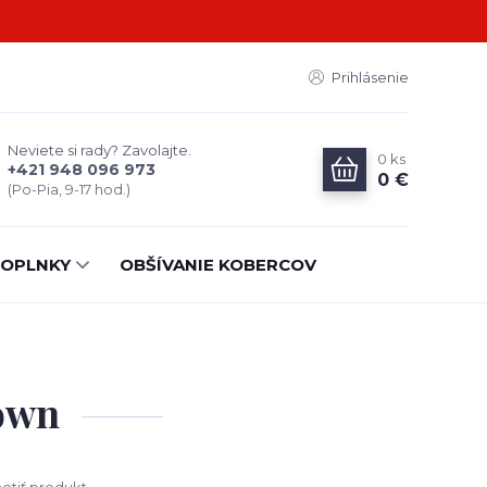
Prihlásenie
Neviete si rady? Zavolajte.
0
ks
+421 948 096 973
0 €
(Po-Pia, 9-17 hod.)
OPLNKY
OBŠÍVANIE KOBERCOV
rown