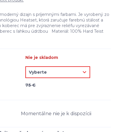
tiť produkt
oderný dizajn s príjemnými farbami. Je vyrobený zo
nológiou Heatset, ktorá zaručuje farebnú stálosť a
o koberec má pre zvýraznenie reliéfu vyrezávané
Koberec s ľahkou údržbou Materiál: 100% Hard Teist
Nie je skladom
75 €
Momentálne nie je k dispozícii