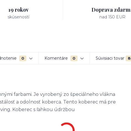
19 rokov
Doprava zdarm
skúseností
nad 150 EUR
notenie
Komentáre
Súvisiaci tovar
0
0
8
nými farbami. Je vyrobený zo špeciálneho vlákna
stálosť a odolnosť koberca. Tento koberec má pre
arving. Koberec s ľahkou údržbou