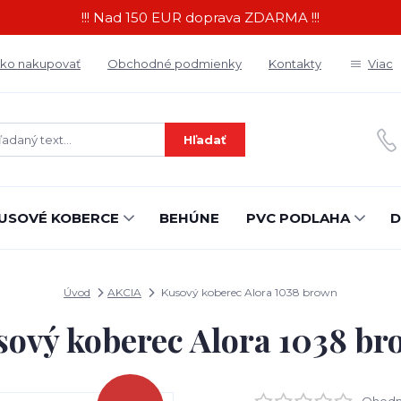
!!! Nad 150 EUR doprava ZDARMA !!!
ko nakupovať
Obchodné podmienky
Kontakty
Viac
Hľadať
USOVÉ KOBERCE
BEHÚNE
PVC PODLAHA
D
Úvod
AKCIA
Kusový koberec Alora 1038 brown
ový koberec Alora 1038 b