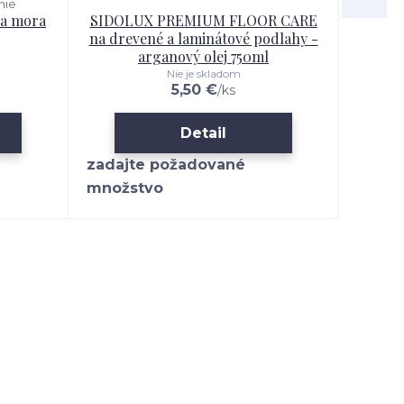
nie
ňa mora
SIDOLUX PREMIUM FLOOR CARE
SIDO
na drevené a laminátové podlahy -
l
arganový olej 750ml
Nie je skladom
5,50 €
/
ks
Detail