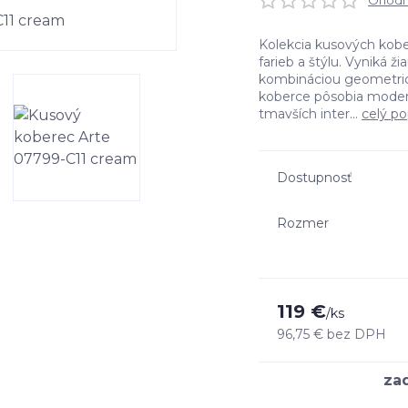
Ohodno
Kolekcia kusových kobe
farieb a štýlu. Vyniká 
kombináciou geometrick
koberce pôsobia moder
tmavších inter...
celý po
Dostupnosť
Rozmer
119 €
/
ks
96,75 €
bez DPH