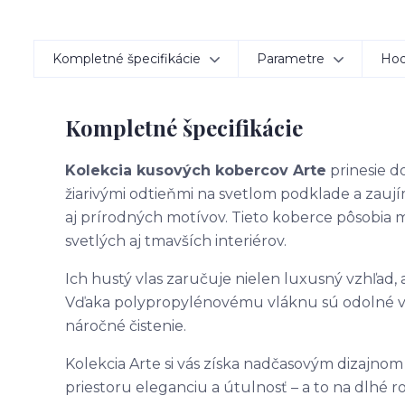
Kompletné špecifikácie
Parametre
Hod
Kompletné špecifikácie
Kolekcia kusových kobercov Arte
prinesie do
žiarivými odtieňmi na svetlom podklade a zau
aj prírodných motívov. Tieto koberce pôsobia
svetlých aj tmavších interiérov.
Ich hustý vlas zaručuje nielen luxusný vzhľad,
Vďaka polypropylénovému vláknu sú odolné voč
náročné čistenie.
Kolekcia Arte si vás získa nadčasovým dizajno
priestoru eleganciu a útulnosť – a to na dlhé ro