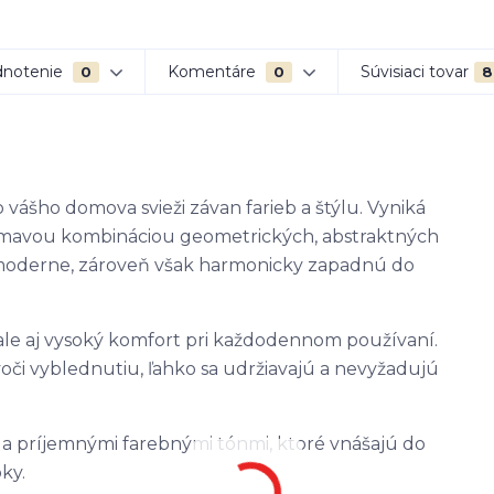
notenie
Komentáre
Súvisiaci tovar
0
0
8
 vášho domova svieži závan farieb a štýlu. Vyniká
jímavou kombináciou geometrických, abstraktných
 moderne, zároveň však harmonicky zapadnú do
 ale aj vysoký komfort pri každodennom používaní.
i vyblednutiu, ľahko sa udržiavajú a nevyžadujú
m a príjemnými farebnými tónmi, ktoré vnášajú do
ky.