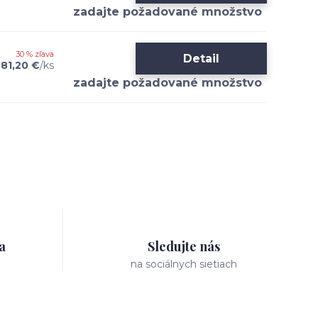
30 % zľava
Detail
81,20 €
/
ks
a
Sledujte nás
na sociálnych sietiach