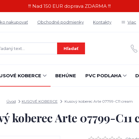
!!! Nad 150 EUR doprava ZDARMA !!!
ko nakupovať
Obchodné podmienky
Kontakty
Viac
Hľadať
USOVÉ KOBERCE
BEHÚNE
PVC PODLAHA
D
Úvod
KUSOVÉ KOBERCE
Kusový koberec Arte 07799-C11 cream
ý koberec Arte 07799-C11