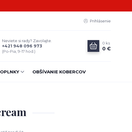
Prihlásenie
Neviete si rady? Zavolajte.
0
ks
+421 948 096 973
0 €
(Po-Pia, 9-17 hod.)
OPLNKY
OBŠÍVANIE KOBERCOV
 cream