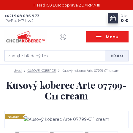
!!! Nad 150 EUR doprava ZDARMA !!!
+421 948 096 973
0
ks
0 €
(Po-Pia, 9-17 hod.)
Menu
Hľadať
Úvod
KUSOVÉ KOBERCE
Kusový koberec Arte 07799-C11 cream
Kusový koberec Arte 07799-
C11 cream
Novinka