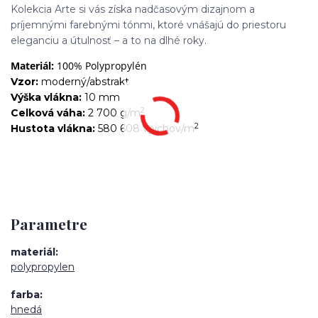
Kolekcia Arte si vás získa nadčasovým dizajnom a
príjemnými farebnými tónmi, ktoré vnášajú do priestoru
eleganciu a útulnosť – a to na dlhé roky.
Materiál:
100% Polypropylén
Vzor:
moderný/abstrakt
Výška vlákna:
10 mm
2
Celková váha:
2 700 g/m
2
Hustota vlákna:
580 608 vpichov/m
Parametre
materiál
polypropylen
farba
hnedá