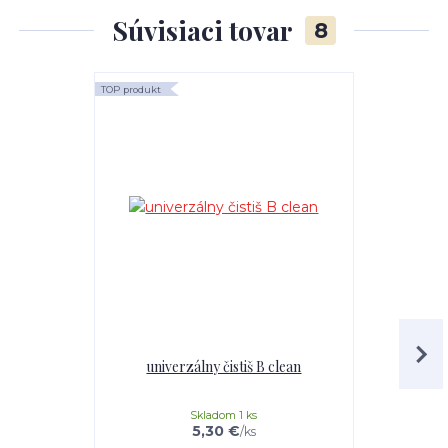
Súvisiaci tovar
8
TOP produkt
TOP produkt
univerzálny čistiš B clean
Mr.Teppich 
Skladom 1 ks
5,30 €
/
ks