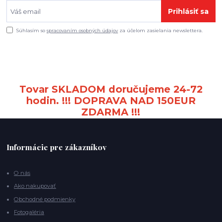
Prihlásiť sa
Súhlasím so
spracovaním osobných údajov
za účelom zasielania newslettera.
Tovar SKLADOM doručujeme 24-72
hodin. !!! DOPRAVA NAD 150EUR
ZDARMA !!!
Informácie pre zákazníkov
O nás
Ako nakupovať
Obchodné podmienky
Fotogaléria