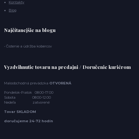
Kontakty
Blog
Najčítanejšie na blogu
• Čistenie a údržba kobercov
Vyzdvihnutie tovaru na predajni / Doručenie kuriérom
Maloobchodná prevádzka
OTVORENÁ
Pondelok-Piatok 08:00-17:00
Sobota 08:00-12:00
Nedeľa zatvorené
Tovar SKLADOM
doručujeme 24-72 hodín