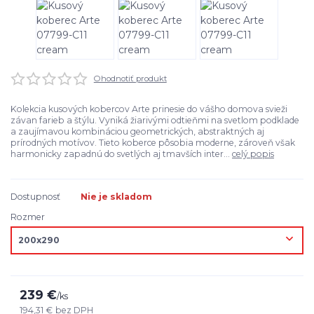
Ohodnotiť produkt
Kolekcia kusových kobercov Arte prinesie do vášho domova svieži
závan farieb a štýlu. Vyniká žiarivými odtieňmi na svetlom podklade
a zaujímavou kombináciou geometrických, abstraktných aj
prírodných motívov. Tieto koberce pôsobia moderne, zároveň však
harmonicky zapadnú do svetlých aj tmavších inter...
celý popis
Dostupnosť
Nie je skladom
Rozmer
239 €
/
ks
194,31 €
bez DPH