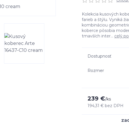
Ohodno
Kolekcia kusových kobe
farieb a štýlu. Vyniká 
kombináciou geometrick
koberce pôsobia moder
tmavších inter...
celý po
Dostupnosť
Rozmer
239 €
/
ks
194,31 €
bez DPH