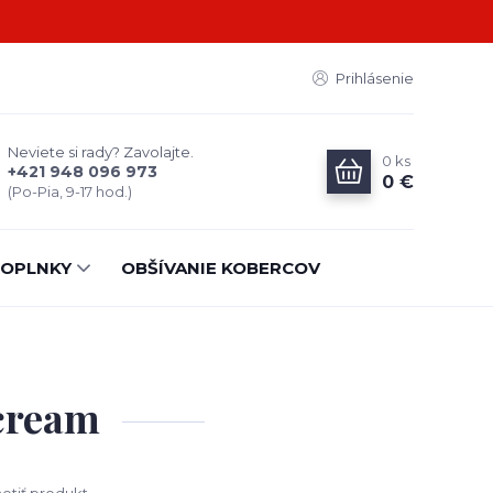
Prihlásenie
Neviete si rady? Zavolajte.
0
ks
+421 948 096 973
0 €
(Po-Pia, 9-17 hod.)
OPLNKY
OBŠÍVANIE KOBERCOV
 cream