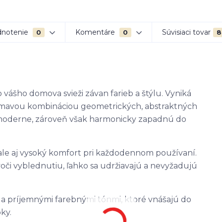
notenie
Komentáre
Súvisiaci tovar
0
0
8
 vášho domova svieži závan farieb a štýlu. Vyniká
jímavou kombináciou geometrických, abstraktných
 moderne, zároveň však harmonicky zapadnú do
 ale aj vysoký komfort pri každodennom používaní.
i vyblednutiu, ľahko sa udržiavajú a nevyžadujú
m a príjemnými farebnými tónmi, ktoré vnášajú do
ky.