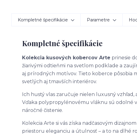
Kompletné špecifikácie
Parametre
Hod
Kompletné špecifikácie
Kolekcia kusových kobercov Arte
prinesie do
žiarivými odtieňmi na svetlom podklade a zau
aj prírodných motívov. Tieto koberce pôsobia
svetlých aj tmavších interiérov.
Ich hustý vlas zaručuje nielen luxusný vzhľad,
Vďaka polypropylénovému vláknu sú odolné voč
náročné čistenie.
Kolekcia Arte si vás získa nadčasovým dizajno
priestoru eleganciu a útulnosť – a to na dlhé ro