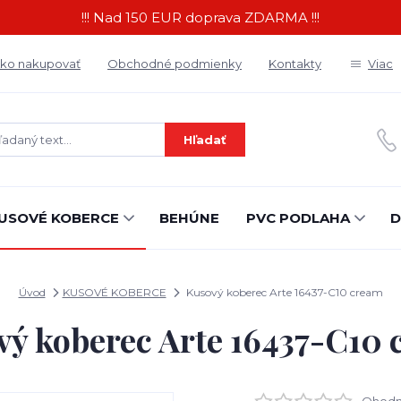
!!! Nad 150 EUR doprava ZDARMA !!!
ko nakupovať
Obchodné podmienky
Kontakty
Viac
Hľadať
USOVÉ KOBERCE
BEHÚNE
PVC PODLAHA
D
Úvod
KUSOVÉ KOBERCE
Kusový koberec Arte 16437-C10 cream
ý koberec Arte 16437-C10