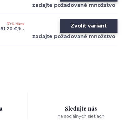
30 % zľava
Zvoliť variant
81,20 €
/
ks
a
Sledujte nás
na sociálnych sietiach