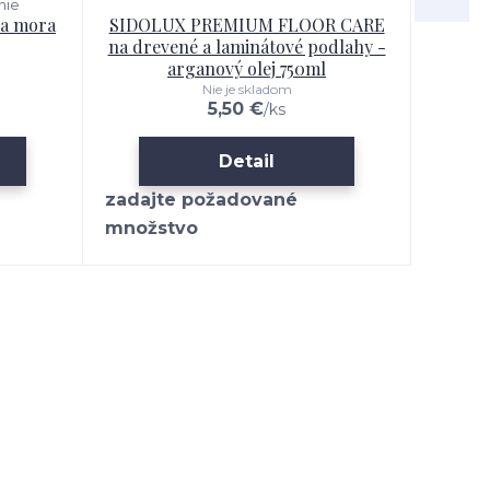
nie
ňa mora
SIDOLUX PREMIUM FLOOR CARE
SIDO
na drevené a laminátové podlahy -
l
arganový olej 750ml
Nie je skladom
5,50 €
/
ks
Detail