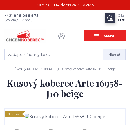
!!! Nad 150 EUR doprava ZDARMA !!!
+421 948 096 973
0
ks
0 €
(Po-Pia, 9-17 hod.)
Menu
Hľadať
Úvod
KUSOVÉ KOBERCE
Kusový koberec Arte 16958-J10 beige
Kusový koberec Arte 16958-
J10 beige
Novinka