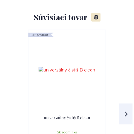
Súvisiaci tovar
8
TOP produkt
TOP produkt
univerzálny čistiš B clean
Mr.Teppich 
Skladom 1 ks