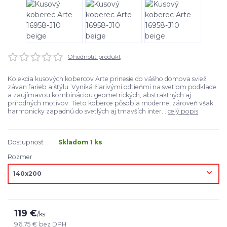
Ohodnotiť produkt
Kolekcia kusových kobercov Arte prinesie do vášho domova svieži
závan farieb a štýlu. Vyniká žiarivými odtieňmi na svetlom podklade
a zaujímavou kombináciou geometrických, abstraktných aj
prírodných motívov. Tieto koberce pôsobia moderne, zároveň však
harmonicky zapadnú do svetlých aj tmavších inter...
celý popis
Dostupnosť
Skladom 1 ks
Rozmer
119 €
/
ks
96,75 €
bez DPH