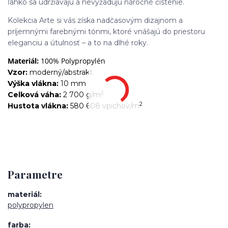
ľahko sa udržiavajú a nevyžadujú náročné čistenie.
Kolekcia Arte si vás získa nadčasovým dizajnom a
príjemnými farebnými tónmi, ktoré vnášajú do priestoru
eleganciu a útulnosť – a to na dlhé roky.
Materiál:
100% Polypropylén
Vzor:
moderný/abstrakt
Výška vlákna:
10 mm
2
Celková váha:
2 700 g/m
2
Hustota vlákna:
580 608 vpichov/m
Parametre
materiál
polypropylen
farba