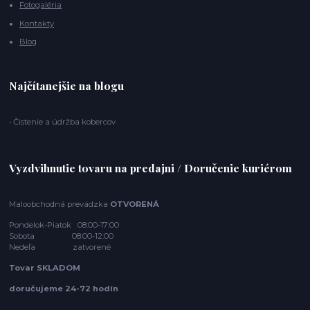
Fotogaléria
Kontakty
Blog
Najčítanejšie na blogu
• Čistenie a údržba kobercov
Vyzdvihnutie tovaru na predajni / Doručenie kuriérom
Maloobchodná prevádzka
OTVORENÁ
Pondelok-Piatok 08:00-17:00
Sobota 08:00-12:00
Nedeľa zatvorené
Tovar SKLADOM
doručujeme 24-72 hodín