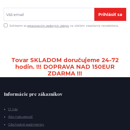
Prihlásiť sa
Súhlasím so
spracovaním osobných údajov
za účelom zasielania newslettera.
Tovar SKLADOM doručujeme 24-72
hodin. !!! DOPRAVA NAD 150EUR
ZDARMA !!!
Informácie pre zákazníkov
O nás
Ako nakupovať
Obchodné podmienky