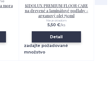
nie
ňa mora
SIDOLUX PREMIUM FLOOR CARE
SIDO
na drevené a laminátové podlahy -
l
arganový olej 750ml
Nie je skladom
5,50 €
/
ks
Detail