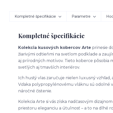
Kompletné špecifikácie
Parametre
Hod
Kompletné špecifikácie
Kolekcia kusových kobercov Arte
prinesie do
žiarivými odtieňmi na svetlom podklade a zau
aj prírodných motívov. Tieto koberce pôsobia
svetlých aj tmavších interiérov.
Ich hustý vlas zaručuje nielen luxusný vzhľad,
Vďaka polypropylénovému vláknu sú odolné voč
náročné čistenie.
Kolekcia Arte si vás získa nadčasovým dizajno
priestoru eleganciu a útulnosť – a to na dlhé ro