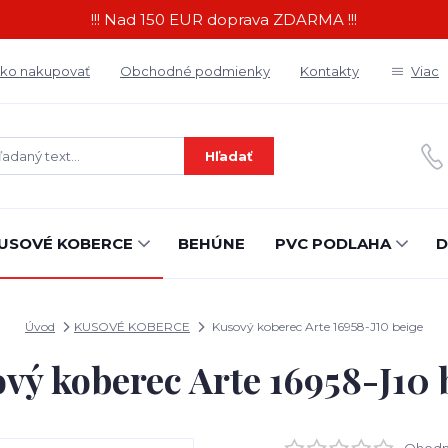
!!! Nad 150 EUR doprava ZDARMA !!!
ko nakupovať
Obchodné podmienky
Kontakty
Viac
Hľadať
USOVÉ KOBERCE
BEHÚNE
PVC PODLAHA
D
Úvod
KUSOVÉ KOBERCE
Kusový koberec Arte 16958-J10 beige
vý koberec Arte 16958-J10 