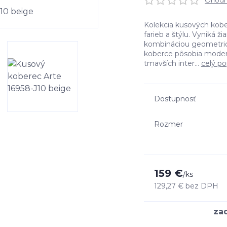
Ohodno
Kolekcia kusových kobe
farieb a štýlu. Vyniká 
kombináciou geometrick
koberce pôsobia moder
tmavších inter...
celý po
Dostupnosť
Rozmer
159 €
/
ks
129,27 €
bez DPH