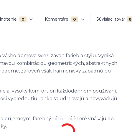
notenie
Komentáre
Súvisiaci tovar
0
0
8
 vášho domova svieži závan farieb a štýlu. Vyniká
jímavou kombináciou geometrických, abstraktných
 moderne, zároveň však harmonicky zapadnú do
 ale aj vysoký komfort pri každodennom používaní.
i vyblednutiu, ľahko sa udržiavajú a nevyžadujú
m a príjemnými farebnými tónmi, ktoré vnášajú do
ky.