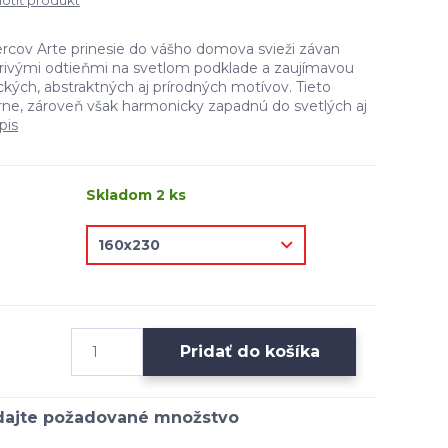
tiť produkt
rcov Arte prinesie do vášho domova svieži závan
žiarivými odtieňmi na svetlom podklade a zaujímavou
ých, abstraktných aj prírodných motívov. Tieto
ne, zároveň však harmonicky zapadnú do svetlých aj
pis
Skladom 2 ks
Pridať do košíka