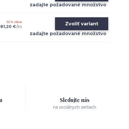
30 % zľava
Zvoliť variant
81,20 €
/
ks
a
Sledujte nás
na sociálnych sietiach