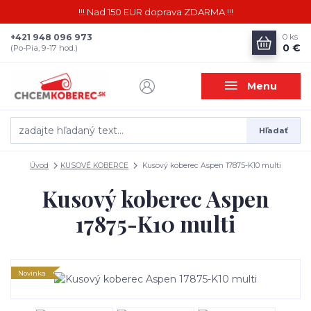
!!! Nad 150 EUR doprava ZDARMA !!!
+421 948 096 973
0
ks
0 €
(Po-Pia, 9-17 hod.)
Menu
Hľadať
Úvod
KUSOVÉ KOBERCE
Kusový koberec Aspen 17875-K10 multi
Kusový koberec Aspen
17875-K10 multi
Novinka