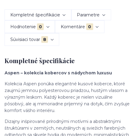
Kompletné špecifikácie
Parametre
Hodnotenie
0
Komentáre
0
Súvisiaci tovar
8
Kompletné špecifikácie
Aspen – kolekcia kobercov s nádychom luxusu
Kolekcia Aspen ponúka elegantné kusové koberce, ktoré
zaujmú jemnou polyesterovou priadzou, hustým vlasom a
výrazným leskom. Každý koberec je nielen vizuálne
pôsobivý, ale aj mimoriadne príjemný na dotyk, čím zvyšuje
komfort vášho interiéru.
Dizajny inšpirované prírodnými motívmi a abstraktnými
štruktúrami v zemitých, neutrálnych aj sviežich farebných
odtieňoch sa skvele hodia do moderných, minimalistických