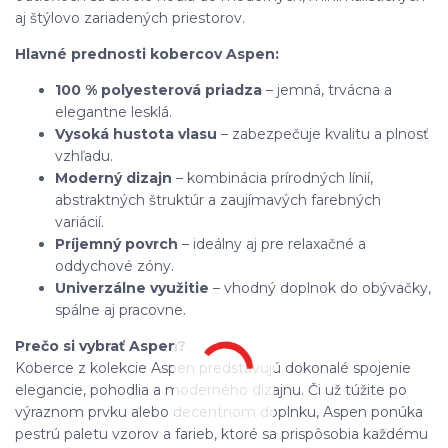
aj štýlovo zariadených priestorov.
Hlavné prednosti kobercov Aspen:
100 % polyesterová priadza
– jemná, trvácna a
elegantne lesklá.
Vysoká hustota vlasu
– zabezpečuje kvalitu a plnosť
vzhľadu.
Moderný dizajn
– kombinácia prírodných línií,
abstraktných štruktúr a zaujímavých farebných
variácií.
Príjemný povrch
– ideálny aj pre relaxačné a
oddychové zóny.
Univerzálne využitie
– vhodný doplnok do obývačky,
spálne aj pracovne.
Prečo si vybrať Aspen?
Koberce z kolekcie Aspen predstavujú dokonalé spojenie
elegancie, pohodlia a moderného dizajnu. Či už túžite po
výraznom prvku alebo decentnom doplnku, Aspen ponúka
pestrú paletu vzorov a farieb, ktoré sa prispôsobia každému