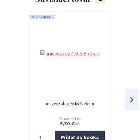
TOP produkt
TOP produkt
univerzálny čistiš B clean
Mr.Teppich 
Skladom 1 ks
5,30 €
/
ks
Pridať do košíka