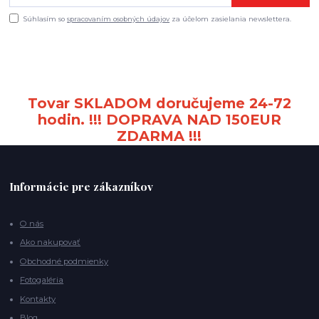
Súhlasím so
spracovaním osobných údajov
za účelom zasielania newslettera.
Tovar SKLADOM doručujeme 24-72
hodin. !!! DOPRAVA NAD 150EUR
ZDARMA !!!
Informácie pre zákazníkov
O nás
Ako nakupovať
Obchodné podmienky
Fotogaléria
Kontakty
Blog