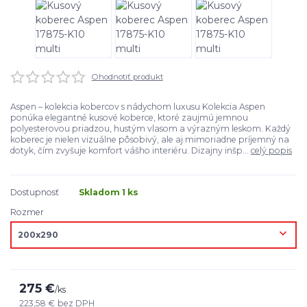
Ohodnotiť produkt
Aspen – kolekcia kobercov s nádychom luxusu Kolekcia Aspen
ponúka elegantné kusové koberce, ktoré zaujmú jemnou
polyesterovou priadzou, hustým vlasom a výrazným leskom. Každý
koberec je nielen vizuálne pôsobivý, ale aj mimoriadne príjemný na
dotyk, čím zvyšuje komfort vášho interiéru. Dizajny inšp...
celý popis
Dostupnosť
Skladom 1 ks
Rozmer
275 €
/
ks
223,58 €
bez DPH