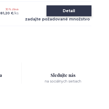
30 % zľava
Detail
81,20 €
/
ks
a
Sledujte nás
na sociálnych sietiach