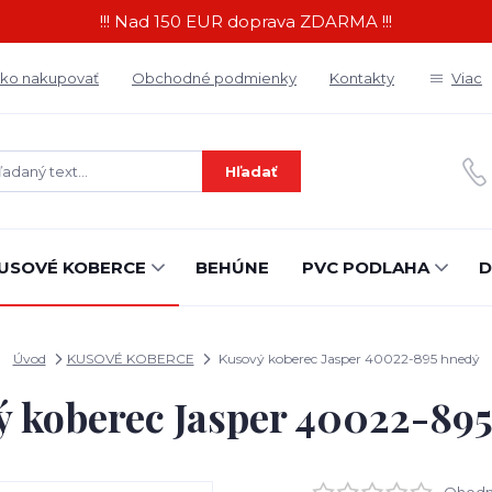
!!! Nad 150 EUR doprava ZDARMA !!!
ko nakupovať
Obchodné podmienky
Kontakty
Viac
Hľadať
USOVÉ KOBERCE
BEHÚNE
PVC PODLAHA
D
Úvod
KUSOVÉ KOBERCE
Kusový koberec Jasper 40022-895 hnedý
 koberec Jasper 40022-89