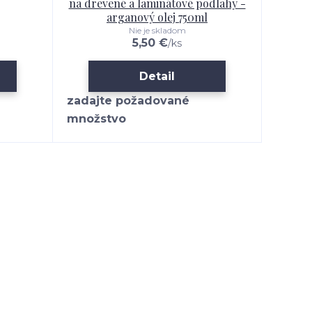
na drevené a laminátové podlahy -
l
arganový olej 750ml
Nie je skladom
5,50 €
/
ks
Detail