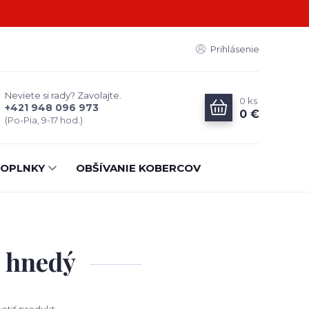
Prihlásenie
Neviete si rady? Zavolajte.
0
ks
+421 948 096 973
0 €
(Po-Pia, 9-17 hod.)
OPLNKY
OBŠÍVANIE KOBERCOV
5 hnedý