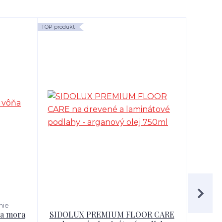
TOP produkt
TOP produk
nie
ňa mora
SIDOLUX PREMIUM FLOOR CARE
SIDO