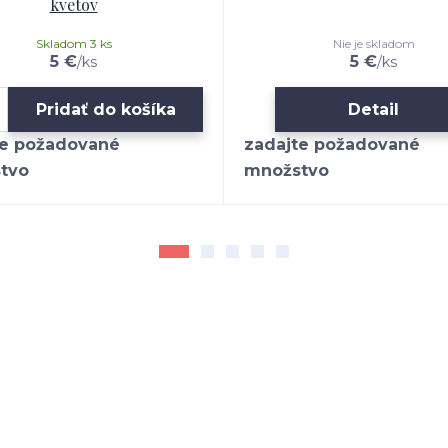
kvetov
Skladom 3 ks
Nie je skladom
5 €
5 €
/
ks
/
ks
Pridať do košíka
Detail