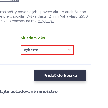
tiť produkt
má obšitý obvod a jeho povrch okrem atraktívneho
ie pre chodidlá. Výška vlasu: 12 mm Váha vlasu: 2500
224 000 vpichov na m2
celý popis
Skladom 2 ks
Pridať do košíka