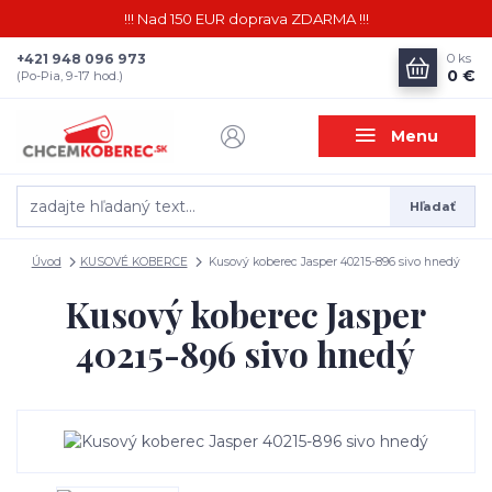
!!! Nad 150 EUR doprava ZDARMA !!!
+421 948 096 973
0
ks
0 €
(Po-Pia, 9-17 hod.)
Menu
Hľadať
Úvod
KUSOVÉ KOBERCE
Kusový koberec Jasper 40215-896 sivo hnedý
Kusový koberec Jasper
40215-896 sivo hnedý