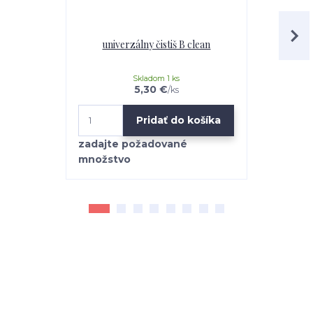
univerzálny čistiš B clean
Mr.Teppich 
Skladom 1 ks
5,30 €
/
ks
Pridať do košíka