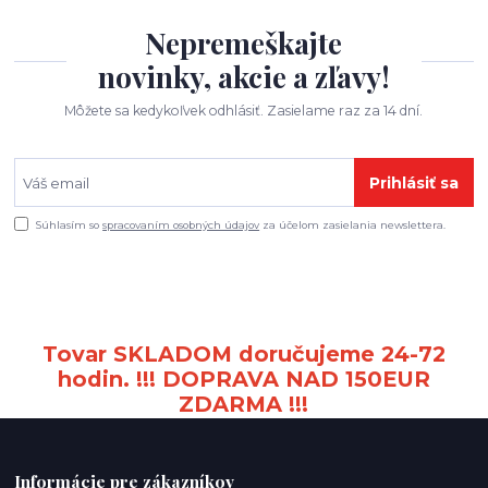
Nepremeškajte
novinky, akcie a zľavy!
Môžete sa kedykoľvek odhlásiť. Zasielame raz za 14 dní.
Prihlásiť sa
Súhlasím so
spracovaním osobných údajov
za účelom zasielania newslettera.
Tovar SKLADOM doručujeme 24-72
hodin. !!! DOPRAVA NAD 150EUR
ZDARMA !!!
Informácie pre zákazníkov