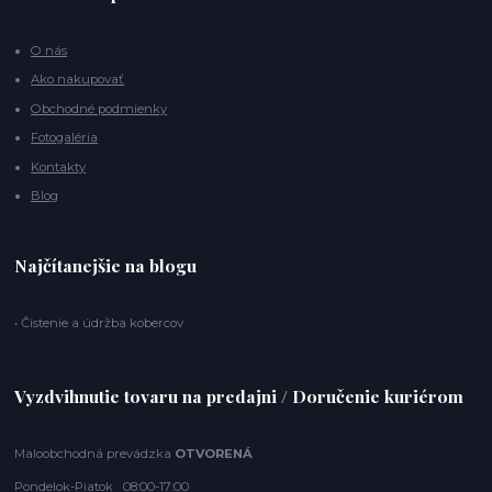
O nás
Ako nakupovať
Obchodné podmienky
Fotogaléria
Kontakty
Blog
Najčítanejšie na blogu
• Čistenie a údržba kobercov
Vyzdvihnutie tovaru na predajni / Doručenie kuriérom
Maloobchodná prevádzka
OTVORENÁ
Pondelok-Piatok 08:00-17:00