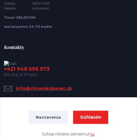
Sobota 08:00-12:00
Nedeľa zatvorené
Tovar SKLADOM
doručujeme 24-72 hodín
Kontakty
+421 948 096 973
(Po-Pia, 9-17 hod.)
info@chcemkoberec.sk
Súhlasím
Nastavenia
Súhlas môžete odmietnuť
tu
.
Vytvorené na
Eshop-rychlo.sk