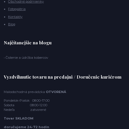
Obchodné podmienky
Fotogaléria
Kontakty
Blog
Najčítanejšie na blogu
• Čistenie a údržba kobercov
Vyzdvihnutie tovaru na predajni / Doručenie kuriérom
Maloobchodná prevádzka
OTVORENÁ
Pondelok-Piatok 08:00-17:00
Sobota 08:00-12:00
Nedeľa zatvorené
Tovar SKLADOM
doručujeme 24-72 hodín