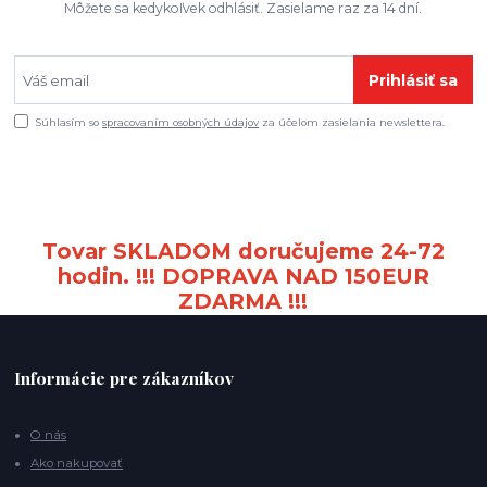
Môžete sa kedykoľvek odhlásiť. Zasielame raz za 14 dní.
Prihlásiť sa
Súhlasím so
spracovaním osobných údajov
za účelom zasielania newslettera.
Tovar SKLADOM doručujeme 24-72
hodin. !!! DOPRAVA NAD 150EUR
ZDARMA !!!
Informácie pre zákazníkov
O nás
Ako nakupovať