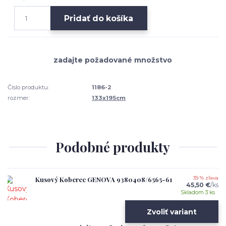
Pridať do košíka
Číslo produktu:
1186-2
rozmer:
133x195cm
Podobné produkty
Kusový Koberec GENOVA 9380408/6565-61
39 % zľava
45,50 €
/
ks
Skladom 3 ks
Zvoliť variant