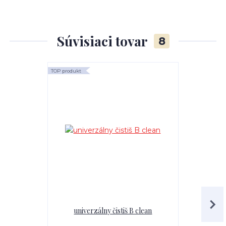
Súvisiaci tovar
8
TOP produkt
TOP produkt
univerzálny čistiš B clean
Mr.Teppich 