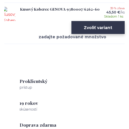
Kusový Koberec GENOVA 9380007/6262-60
39 % zľava
45,50 €
/
ks
Skladom 1 ks
Zvoliť variant
Proklientský
prístup
19 rokov
skúseností
Doprava zdarma