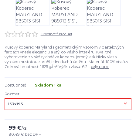
Ohodnotiť produkt
Kusový koberec Maryland s geometrickým vzorom v pastelových
farbách vnesie eleganciu a štýl do vášho interiéru. Kvalitné
vyhotovenie z viskózy dodáva kobercu jemný lesk.Nízky vlas s
vysokou hustotou zaručí jednoduchú údržbu Materiál: 100% viskóza
Celková hmotnosť: 1625 g/m² Výška vlasu: 6,2...
celý popis
Dostupnosť
Skladom 1 ks
Rozmer
99 €
/
ks
80,49 €
bez DPH