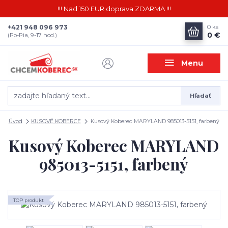
!!! Nad 150 EUR doprava ZDARMA !!!
+421 948 096 973
0
ks
0 €
(Po-Pia, 9-17 hod.)
Menu
Hľadať
Úvod
KUSOVÉ KOBERCE
Kusový Koberec MARYLAND 985013-5151, farbený
Kusový Koberec MARYLAND
985013-5151, farbený
TOP produkt