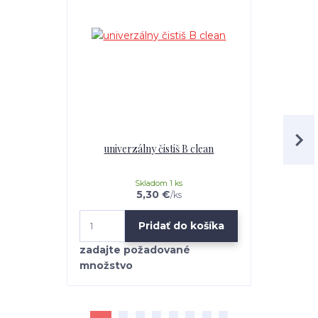
univerzálny čistiš B clean
Mr.Teppich 
Skladom 1 ks
5,30 €
/
ks
Pridať do košíka