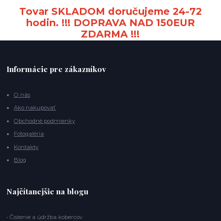
Tovar SKLADOM doručujeme 24-72
hodin. !!! DOPRAVA NAD 150EUR
ZDARMA !!!
Informácie pre zákazníkov
O nás
Ako nakupovať
Obchodné podmienky
Fotogaléria
Kontakty
Blog
Najčítanejšie na blogu
• Čistenie a údržba kobercov