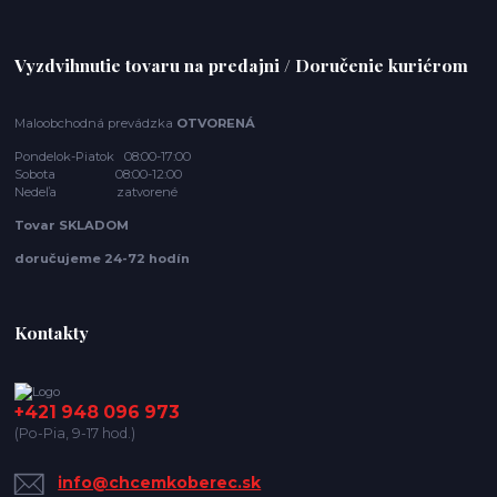
Vyzdvihnutie tovaru na predajni / Doručenie kuriérom
Maloobchodná prevádzka
OTVORENÁ
Pondelok-Piatok 08:00-17:00
Sobota 08:00-12:00
Nedeľa zatvorené
Tovar SKLADOM
doručujeme 24-72 hodín
Kontakty
+421 948 096 973
(Po-Pia, 9-17 hod.)
info@chcemkoberec.sk