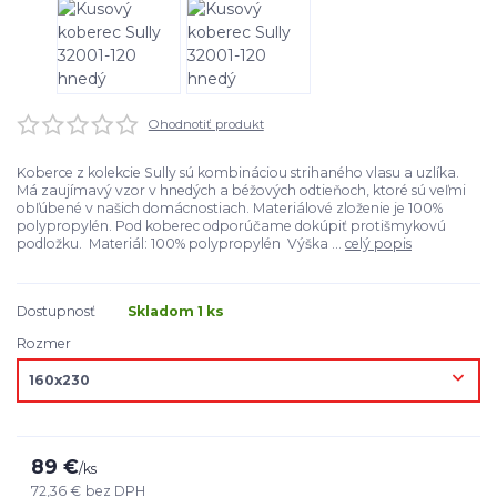
Ohodnotiť produkt
Koberce z kolekcie Sully sú kombináciou strihaného vlasu a uzlíka.
Má zaujímavý vzor v hnedých a béžových odtieňoch, ktoré sú veľmi
obľúbené v našich domácnostiach. Materiálové zloženie je 100%
polypropylén. Pod koberec odporúčame dokúpiť protišmykovú
podložku. Materiál: 100% polypropylén Výška ...
celý popis
Dostupnosť
Skladom 1 ks
Rozmer
89 €
/
ks
72,36 €
bez DPH