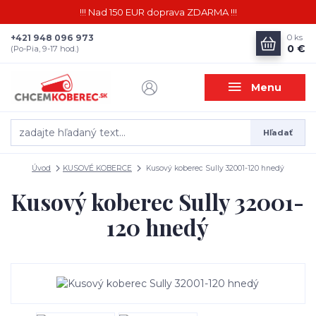
!!! Nad 150 EUR doprava ZDARMA !!!
+421 948 096 973
0
ks
0 €
(Po-Pia, 9-17 hod.)
Menu
Hľadať
Úvod
KUSOVÉ KOBERCE
Kusový koberec Sully 32001-120 hnedý
Kusový koberec Sully 32001-
120 hnedý