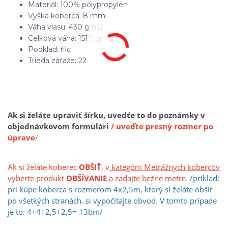
Materiál: 100% polypropylén
Výška koberca: 8 mm
Váha vlasu: 430 g/m2
Celková váha: 1510 g/m2
Podklad: filc
Trieda záťaže: 22
Ak si želáte upraviť šírku, uvedťe to do poznámky v
objednávkovom formulári
/ uveďte presný rozmer po
úprave
/
Ak si želáte koberec
OBŠIŤ
, v
kategórii Metrážnych kobercov
vyberte produkt
OBŠÍVANIE
a zadajte bežné metre.
/príklad:
pri kúpe koberca s rozmerom 4x2,5m, ktorý si želáte obšiť
po všetkých stranách, si vypočíta
jt
e obvod. V tomto prípade
je to: 4+4+2,5+2,5= 13bm/