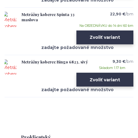
Metrážny koberec Spinta 33
22,90 €
/
bm
maslova
Na OBJEDNÁVKU do 14 dní 60 bm
Zvoliť variant
Metrážny koberec Bingo 6823, sivý
9,30 €
/
bm
Skladom 1.17 bm
Zvoliť variant
Proklientský