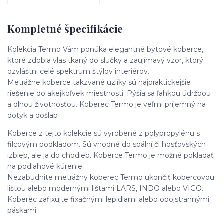
Kompletné špecifikácie
Kolekcia Termo Vám ponúka elegantné bytové koberce,
ktoré zdobia vlas tkaný do slučky a zaujímavý vzor, ktorý
ozvláštni celé spektrum štýlov interiérov.
Metrážne koberce takzvané uzlíky sú najpraktickejšie
riešenie do akejkoľvek miestnosti. Pýšia sa ľahkou údržbou
a dlhou životnosťou. Koberec Termo je veľmi príjemný na
dotyk a došlap
Koberce z tejto kolekcie sú vyrobené z polypropylénu s
filcovým podkladom. Sú vhodné do spální či hosťovských
izbieb, ale ja do chodieb. Koberce Termo je možné pokladať
na podlahové kúrenie.
Nezabudnite metrážny koberec Termo ukončiť kobercovou
lištou alebo modernými lištami LARS, INDO alebo VIGO.
Koberec zafixujte fixačnými lepidlami alebo obojstrannými
páskami.