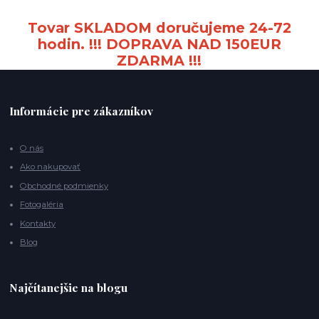
Tovar SKLADOM doručujeme 24-72
hodin. !!! DOPRAVA NAD 150EUR
ZDARMA !!!
Informácie pre zákazníkov
O nás
Ako nakupovať
Obchodné podmienky
Fotogaléria
Kontakty
Blog
Najčítanejšie na blogu