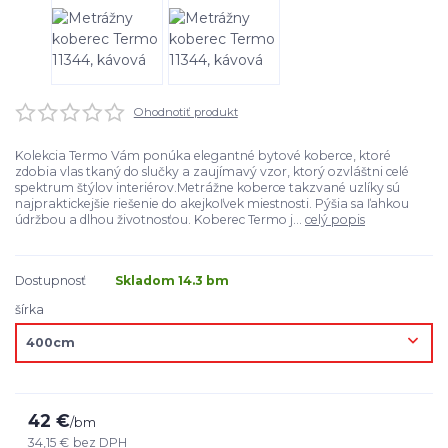
Ohodnotiť produkt
Kolekcia Termo Vám ponúka elegantné bytové koberce, ktoré
zdobia vlas tkaný do slučky a zaujímavý vzor, ktorý ozvláštni celé
spektrum štýlov interiérov.Metrážne koberce takzvané uzlíky sú
najpraktickejšie riešenie do akejkoľvek miestnosti. Pýšia sa ľahkou
údržbou a dlhou životnosťou. Koberec Termo j...
celý popis
Dostupnosť
Skladom 14.3 bm
šírka
42 €
/
bm
34,15 €
bez DPH