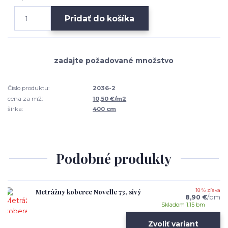
Pridať do košíka
Číslo produktu:
2036-2
cena za m2:
10,50 €/m2
šírka:
400 cm
Podobné produkty
Metrážny koberec Novelle 73, sivý
18 % zľava
8,90 €
/
bm
Skladom 1.15 bm
Zvoliť variant