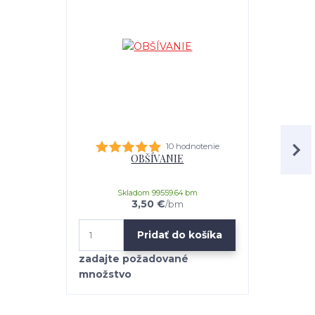
10 hodnotenie
OBŠÍVANIE
Kobercová s
Skladom 99559.64 bm
3,50 €
/
bm
Pridať do košíka