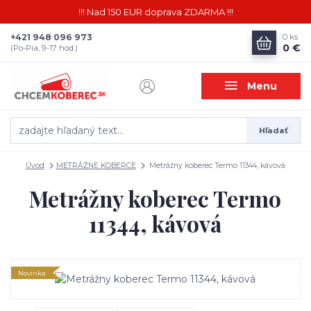
!!! Nad 150 EUR doprava ZDARMA !!!
+421 948 096 973
0
ks
0 €
(Po-Pia, 9-17 hod.)
Menu
Hľadať
Úvod
METRÁŽNE KOBERCE
Metrážny koberec Termo 11344, kávová
Metrážny koberec Termo
11344, kávová
Novinka