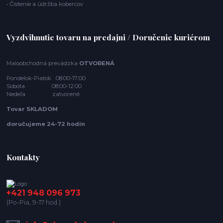
• Čistenie a údržba kobercov
Vyzdvihnutie tovaru na predajni / Doručenie kuriérom
Maloobchodná prevádzka
OTVORENÁ
Pondelok-Piatok 08:00-17:00
Sobota 08:00-12:00
Nedeľa zatvorené
Tovar SKLADOM
doručujeme 24-72 hodín
Kontakty
+421 948 096 973
(Po-Pia, 9-17 hod.)