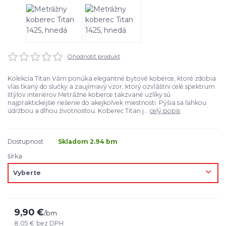
Ohodnotiť produkt
Kolekcia Titan Vám ponúka elegantné bytové koberce, ktoré zdobia
vlas tkaný do slučky a zaujímavý vzor, ktorý ozvláštni celé spektrum
štýlov interiérov.Metrážne koberce takzvané uzlíky sú
najpraktickejšie riešenie do akejkoľvek miestnosti. Pýšia sa ľahkou
údržbou a dlhou životnosťou. Koberec Titan j...
celý popis
Dostupnosť
Skladom 2.94 bm
šírka
9,90 €
/
bm
8,05 €
bez DPH