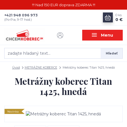
!!! Nad 150 EUR doprava ZDARMA !!!
+421 948 096 973
0
ks
0 €
(Po-Pia, 9-17 hod.)
Menu
Hľadať
Úvod
METRÁŽNE KOBERCE
Metrážny koberec Titan 1425, hnedá
Metrážny koberec Titan
1425, hnedá
Novinka