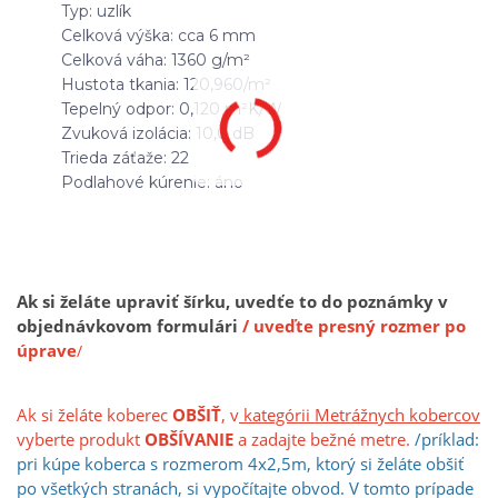
Typ: uzlík
Celková výška: cca 6 mm
Celková váha: 1360 g/m²
Hustota tkania: 120,960/m²
Tepelný odpor: 0,120 m²K/W
Zvuková izolácia: 10,0 dB
Trieda záťaže: 22
Podlahové kúrenie: áno
Ak si želáte upraviť šírku, uvedťe to do poznámky v
objednávkovom formulári
/ uveďte presný rozmer po
úprave
/
Ak si želáte koberec
OBŠIŤ
, v
kategórii Metrážnych kobercov
vyberte produkt
OBŠÍVANIE
a zadajte bežné metre.
/príklad:
pri kúpe koberca s rozmerom 4x2,5m, ktorý si želáte obšiť
po všetkých stranách, si vypočíta
jt
e obvod. V tomto prípade