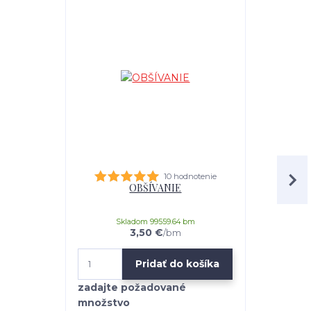
10 hodnotenie
OBŠÍVANIE
Kobercová s
Skladom 99559.64 bm
3,50 €
/
bm
Pridať do košíka