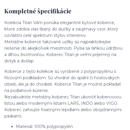
Kompletné špecifikácie
Kolekcia Titan Vám ponúka elegantné bytové koberce,
ktoré zdobia vlas tkaný do slučky a zaujímavý vzor, ktorý
ozvláštni celé spektrum štýlov interiérov.
Metrážne koberce takzvané uzlíky sú najpraktickejšie
riešenie do akejkoľvek miestnosti. Pýšia sa ľahkou údržbou
a dlhou životnosťou. Koberec Titan je veľmi príjemný na
dotyk a došlap
Koberce z tejto kolekcie sú vyrobené z polypropylénu s
filcovým podkladom. Sú vhodné do spální či hosťovských
izbieb, ale ja do chodieb. Koberce Titan je možné pokladať
na podlahové kúrenie.
Nezabudnite metrážny koberec Titan ukončiť kobercovou
lištou alebo modernými lištami LARS, INDO alebo VIGO.
Koberec zafixujte fixačnými lepidlami alebo obojstrannými
páskami.
Materiál: 100% polypropylén