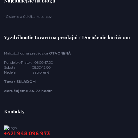
Najčítanejšie na blogu
• Čistenie a údržba kobercov
Vyzdvihnutie tovaru na predajni / Doručenie kuriérom
Maloobchodná prevádzka
OTVORENÁ
Pondelok-Piatok 08:00-17:00
Sobota 08:00-12:00
Nedeľa zatvorené
Tovar SKLADOM
doručujeme 24-72 hodín
Kontakty
+421 948 096 973