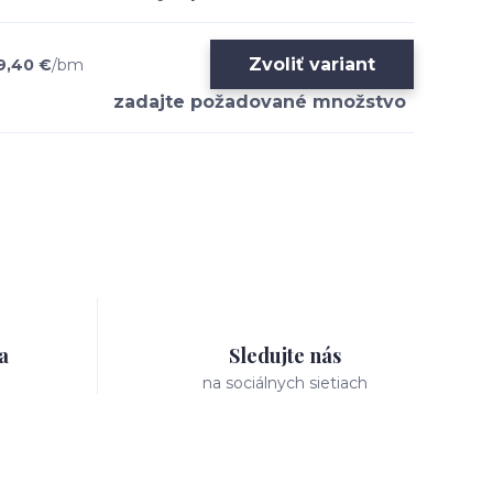
Zvoliť variant
9,40 €
/
bm
a
Sledujte nás
na sociálnych sietiach