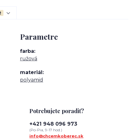
2
Parametre
farba
ružová
materiál
polyamid
Potrebujete poradiť?
+421 948 096 973
(Po-Pia, 9-17 hod.)
info@chcemkoberec.sk