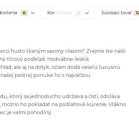
notenie
Komentáre
Súvisiaci tovar
0
0
1
erci husto tkaným saxony vlasom? Zrejme ste našli
čný filcový podklad. Hodvábne lesklá
hľad, ale aj na dotyk, očiam dodá veselú luxusnú
 v našej pestrej ponuke ho s najväčšou
, ktorý sa jednoducho udržiava a čistí, odoláva
a, možno ho pokladať na podlahové kúrenie. Vlákno
c je veľmi pohodlný.