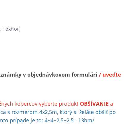
, Texflor)
o poznámky v objednávkovom formulári
/ uveďte
žnych kobercov
vyberte produkt
OBŠÍVANIE
a
rca s rozmerom 4x2,5m, ktorý si želáte obšiť po
mto prípade je to: 4+4+2,5+2,5= 13bm/