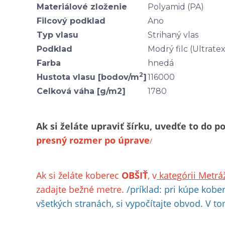
Materiálové zloženie
Polyamid (PA)
Filcový podklad
Ano
Typ vlasu
Strihaný vlas
Podklad
Modrý filc (Ultratex
Farba
hnedá
2
Hustota vlasu [bodov/m
]
116000
Celková váha [g/m2]
1780
Ak si želáte upraviť šírku, uvedťe to d
presný rozmer po úprave
/
Ak si želáte koberec
OBŠIŤ
, v
kategórii Metrá
zadajte bežné metre.
/príklad: pri kúpe kobe
všetkých stranách, si vypočíta
jt
e obvod. V to