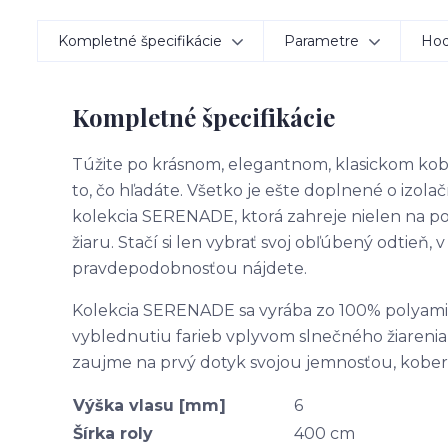
Kompletné špecifikácie
Parametre
Hod
Kompletné špecifikácie
Túžite po krásnom, elegantnom, klasickom kob
to, čo hľadáte. Všetko je ešte doplnené o izola
kolekcia SERENADE, ktorá zahreje nielen na po
žiaru. Stačí si len vybrať svoj obľúbený odtieň,
pravdepodobnosťou nájdete.
Kolekcia SERENADE sa vyrába zo 100% polyamidu
vyblednutiu farieb vplyvom slnečného žiareni
zaujme na prvý dotyk svojou jemnosťou, kobere
Výška vlasu [mm]
6
Šírka roly
400 cm