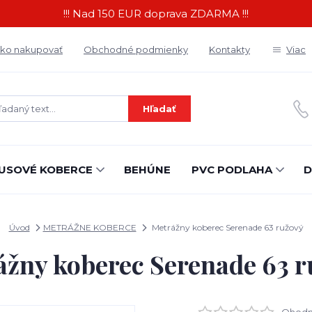
!!! Nad 150 EUR doprava ZDARMA !!!
ko nakupovať
Obchodné podmienky
Kontakty
Viac
Hľadať
USOVÉ KOBERCE
BEHÚNE
PVC PODLAHA
D
Úvod
METRÁŽNE KOBERCE
Metrážny koberec Serenade 63 ružový
ážny koberec Serenade 63 r