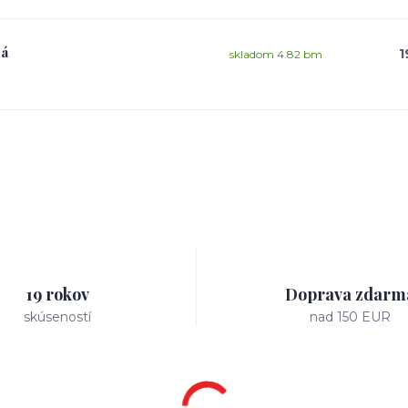
dá
1
skladom 4.82 bm
19 rokov
Doprava zdarm
skúseností
nad 150 EUR