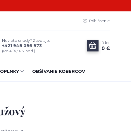
Prihlásenie
Neviete si rady? Zavolajte.
0
ks
+421 948 096 973
0 €
(Po-Pia, 9-17 hod.)
OPLNKY
OBŠÍVANIE KOBERCOV
užový