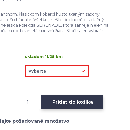
tiť produkt
egantnom, klasickom koberci husto tkaným saxony
i to, čo hľadáte. Všetko je ešte doplnené o izolačný
bne lesklá kolekcia SERENADE, ktorá zahreje nielen na
očiam dodá veselú luxusnú žiaru. Stačí si len vybrať s...
skladom 11.25 bm
Pridať do košíka