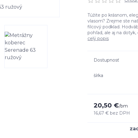
Ohodno
Túžite po krásnom, el
vlasom? Zrejme ste našl
filcový podklad. Hodvá
pohľad, ale aj na dotyk, 
celý popis
Dostupnosť
šírka
20,50 €
/
bm
16,67 €
bez DPH