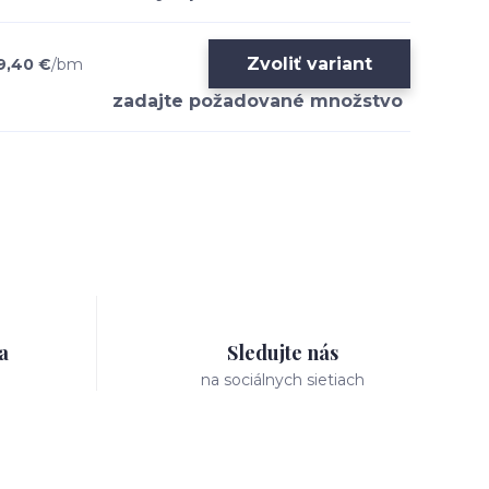
Zvoliť variant
9,40 €
/
bm
a
Sledujte nás
na sociálnych sietiach