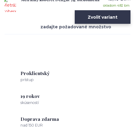
skladom 4.82 bm
Zvoliť variant
Proklientský
prístup
19 rokov
skúseností
Doprava zdarma
nad 150 EUR