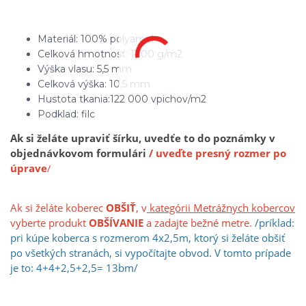
Materiál: 100% polyamid
Celková hmotnosť: 1700 g/m2
Výška vlasu: 5,5 mm
Celková výška: 10,5 mm
Hustota tkania:122 000 vpichov/m2
Podklad: filc
Ak si želáte upraviť šírku, uvedťe to do poznámky v
objednávkovom formulári
/ uveďte presný rozmer po
úprave
/
Ak si želáte koberec
OBŠIŤ
, v
kategórii Metrážnych kobercov
vyberte produkt
OBŠÍVANIE
a zadajte bežné metre.
/príklad:
pri kúpe koberca s rozmerom 4x2,5m, ktorý si želáte obšiť
po všetkých stranách, si vypočíta
jt
e obvod. V tomto prípade
je to: 4+4+2,5+2,5= 13bm/