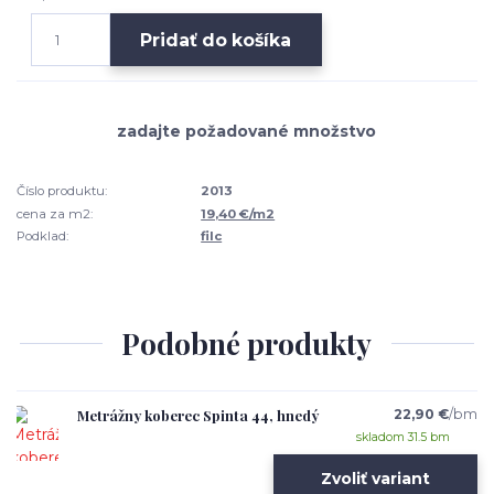
Pridať do košíka
Číslo produktu:
2013
cena za m2:
19,40 €/m2
Podklad:
filc
Podobné produkty
Metrážny koberec Spinta 44, hnedý
22,90 €
/
bm
skladom 31.5 bm
Zvoliť variant