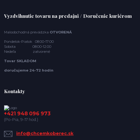
Vyzdvihnutie tovaru na predajni / Doručenie kuriérom
Maloobchodná prevádzka
OTVORENÁ
Pondelok-Piatok 08:00-17:00
Sobota 08:00-12:00
Nedeľa zatvorené
Tovar SKLADOM
doručujeme 24-72 hodín
Kontakty
+421 948 096 973
(Po-Pia, 9-17 hod.)
info@chcemkoberec.sk