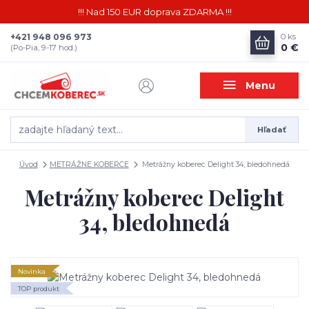
!!! Nad 150 EUR doprava ZDARMA !!!
+421 948 096 973
0
ks
0 €
(Po-Pia, 9-17 hod.)
Menu
Hľadať
Úvod
METRÁŽNE KOBERCE
Metrážny koberec Delight 34, bledohnedá
Metrážny koberec Delight
34, bledohnedá
Novinka
TOP produkt