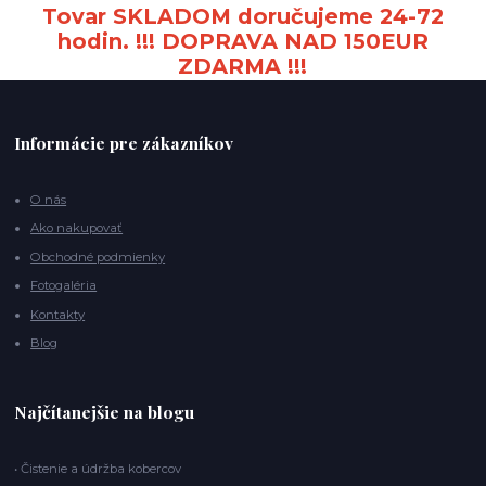
Tovar SKLADOM doručujeme 24-72
hodin. !!! DOPRAVA NAD 150EUR
ZDARMA !!!
Informácie pre zákazníkov
O nás
Ako nakupovať
Obchodné podmienky
Fotogaléria
Kontakty
Blog
Najčítanejšie na blogu
• Čistenie a údržba kobercov