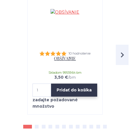
10 hodnotenie
OBŠÍVANIE
univerz
Skladom 99559.64 bm
3,50 €
/
bm
Pridať do košíka