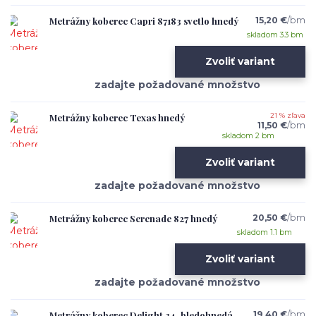
Metrážny koberec Capri 87183 svetlo hnedý
15,20 €
/
bm
skladom 3.3 bm
Zvoliť variant
Metrážny koberec Texas hnedý
21 % zľava
11,50 €
/
bm
skladom 2 bm
Zvoliť variant
Metrážny koberec Serenade 827 hnedý
20,50 €
/
bm
skladom 1.1 bm
Zvoliť variant
Metrážny koberec Delight 34, bledohnedá
19,40 €
/
bm