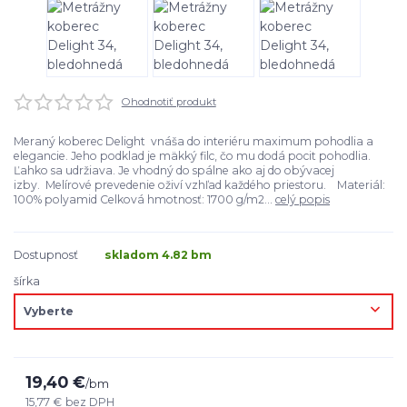
Ohodnotiť produkt
Meraný koberec Delight vnáša do interiéru maximum pohodlia a
elegancie. Jeho podklad je mäkký filc, čo mu dodá pocit pohodlia.
Ľahko sa udržiava. Je vhodný do spálne ako aj do obývacej
izby. Melírové prevedenie oživí vzhľad každého priestoru. Materiál:
100% polyamid Celková hmotnosť: 1700 g/m2...
celý popis
Dostupnosť
skladom 4.82 bm
šírka
19,40 €
/
bm
15,77 €
bez DPH