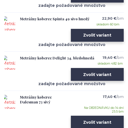
Metrážny koberec Spinta 49 sivo hnedý
22,90 €
/
bm
skladom 60 bm
Zvoliť variant
Metrážny koberec Delight 34, bledohnedá
19,40 €
/
bm
skladom 4.82 bm
Zvoliť variant
Metrážny koberec
17,40 €
/
bm
Dalesman 73 sivý
Na OBJEDNÁVKU do 14 dní
25.5 bm
Zvoliť variant