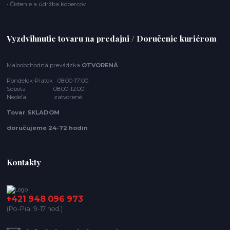
• Čistenie a údržba kobercov
Vyzdvihnutie tovaru na predajni / Doručenie kuriérom
Maloobchodná prevádzka
OTVORENÁ
Pondelok-Piatok 08:00-17:00
Sobota 08:00-12:00
Nedeľa zatvorené
Tovar SKLADOM
doručujeme 24-72 hodín
Kontakty
+421 948 096 973
(Po-Pia, 9-17 hod.)