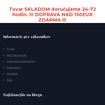
Tovar SKLADOM doručujeme 24-72
hodin. !!! DOPRAVA NAD 150EUR
ZDARMA !!!
Informácie pre zákazníkov
O nás
Ako nakupovať
Obchodné podmienky
Fotogaléria
Kontakty
Blog
Najčítanejšie na blogu