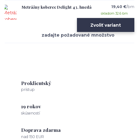
Metrážny koberec Delight 43, hnedá
19,40 €
/
bm
skladom 32.6 bm
Zvoliť variant
Proklientský
prístup
19 rokov
skúseností
Doprava zdarma
nad 150 EUR