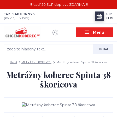
!!! Nad 150 EUR doprava ZDARMA !!!
+421 948 096 973
0
ks
0 €
(Po-Pia, 9-17 hod.)
Menu
Hľadať
Úvod
METRÁŽNE KOBERCE
Metrážny koberec Spinta 38 škoricova
Metrážny koberec Spinta 38
škoricova