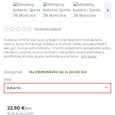
Ohodnotiť produkt
Kolekcia SPINTA Vás na prvý dojem očarí dojmom hodvábneho
saténu, ktorý kombinuje noblesu a útulnosť. Nikdy nebude pôsobiť
ako gýč, hoci je veľmi odvážny. S týmto kobercom nešliapnete vedľa,
návštevu zaujme na prvý pohľad a Vás poteší okrem estetickej a
komfortnej stránky aj jeho technické parametre...
celý popis
Dostupnosť
Na OBJEDNÁVKU do 14 dní 60 bm
šírka
22,90 €
/
bm
18,62 €
bez DPH