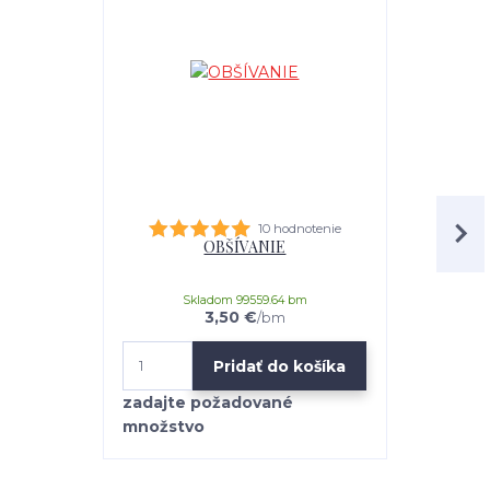
10 hodnotenie
OBŠÍVANIE
Kobercová s
Skladom 99559.64 bm
3,50 €
/
bm
Pridať do košíka