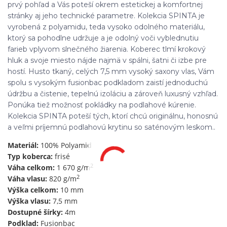
prvý pohľad a Vás poteší okrem estetickej a komfortnej
stránky aj jeho technické parametre. Kolekcia SPINTA je
vyrobená z polyamidu, teda vysoko odolného materiálu,
ktorý sa pohodlne udržuje a je odolný voči vyblednutiu
farieb vplyvom slnečného žiarenia. Koberec tlmí krokový
hluk a svoje miesto nájde najmä v spálni, šatni či izbe pre
hostí. Husto tkaný, celých 7,5 mm vysoký saxony vlas, Vám
spolu s vysokým fusionbac podkladom zaistí jednoduchú
údržbu a čistenie, tepelnú izoláciu a zároveň luxusný vzhľad.
Ponúka tiež možnosť pokládky na podlahové kúrenie.
Kolekcia SPINTA poteší tých, ktorí chcú originálnu, honosnú
a veľmi príjemnú podlahovú krytinu so saténovým leskom..
Materiál:
100% Polyamid
Typ koberca:
frisé
2
Váha celkom:
1 670 g/m
2
Váha vlasu:
820 g/m
Výška celkom:
10 mm
Výška vlasu:
7,5 mm
Dostupné šírky:
4m
Podklad:
Fusionbac