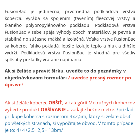
FusionBac je jedinečná, prvotriedna podkladová vrstva
koberca. Vyrába sa spojením (tavením) fleecovej vrstvy a
tkaného polypropylénového podkladu. Podkladová vrstva
FusionBac v sebe spája výhody oboch materiálov. Je pevná a
stabilná no súčasne mäkká a izolačná. Vďaka vrstve FusionBac
sa koberec ľahko pokladá, lepšie izoluje teplo a hluk a dlhšie
vydrží. Podkladová vrstva FusionBac je vhodná pre všetky
spôsoby pokládky vrátane napínania.
Ak si želáte upraviť šírku, uvedťe to do poznámky v
objednávkovom formulári
/ uveďte presný rozmer po
úprave
/
Ak si želáte koberec
OBŠIŤ
, v
kategórii Metrážnych kobercov
vyberte produkt
OBŠÍVANIE
a zadajte bežné metre.
/príklad:
pri kúpe koberca s rozmerom 4x2,5m, ktorý si želáte obšiť
po všetkých stranách, si vypočíta
jt
e obvod. V tomto prípade
je to: 4+4+2,5+2,5= 13bm/